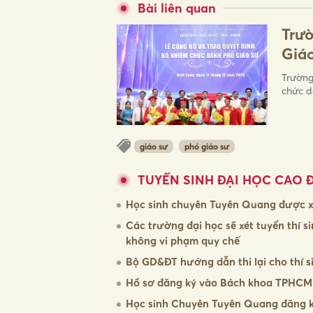
Bài liên quan
Trườ
Giá
Trường
chức d
giáo sư
phó giáo sư
TUYỂN SINH ĐẠI HỌC CAO 
Học sinh chuyên Tuyên Quang được xé
Các trường đại học sẽ xét tuyển thí
không vi phạm quy chế
Bộ GD&ĐT hướng dẫn thi lại cho thí
Hồ sơ đăng ký vào Bách khoa TPHCM
Học sinh Chuyên Tuyên Quang đăng k