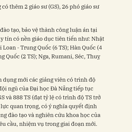
có thêm 2 giáo sư (GS), 26 phó giáo sư
ào tạo, bảo vệ thành công luận án tại
uy tín có nền giáo dục tiên tiến như: Nhật
ài Loan - Trung Quốc (6 TS); Hàn Quốc (4
ung Quốc (2 TS); Nga, Rumani, Séc, Thuỵ
n dụng mới các giảng viên có trình độ
 đội ngũ của Đại học Đà Nẵng tiếp tục
S và 888 TS (đạt tỷ lệ có trình độ TS trở
lực quan trọng, có ý nghĩa quyết định
ng đào tạo và nghiên cứu khoa học của
êu cầu, nhiệm vụ trong giai đoạn mới.