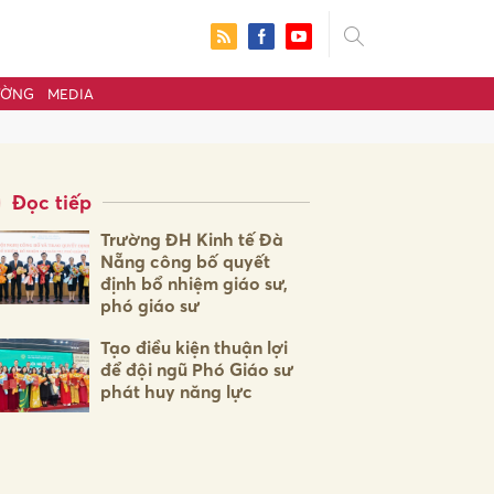
ƯỜNG
MEDIA
Đọc tiếp
Trường ĐH Kinh tế Đà
Nẵng công bố quyết
định bổ nhiệm giáo sư,
phó giáo sư
Tạo điều kiện thuận lợi
để đội ngũ Phó Giáo sư
phát huy năng lực
ửi