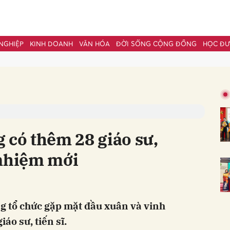
NGHIỆP
KINH DOANH
VĂN HÓA
ĐỜI SỐNG CỘNG ĐỒNG
HỌC Đ
bình luận
 có thêm 28 giáo sư,
 nhiệm mới
Hủy
G
g tổ chức gặp mặt đầu xuân và vinh
iáo sư, tiến sĩ.