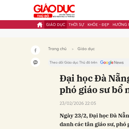
GIÁO DỤC
THỜI SỰ
KHỎE - ĐẸP
HƯỚNG 
Gửi 
Trang chủ
Giáo dục
Theo dõi Giáo dục Thủ đô trên
Đại học Đà Nẵng
phó giáo sư bổ
23/02/2026 22:05
Ngày 23/2, Đại học Đà Nẵn
danh các tân giáo sư, phó g