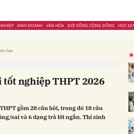
NGHIỆP
KINH DOANH
VĂN HÓA
ĐỜI SỐNG CỘNG ĐỒNG
HỌC Đ
bình luận
 du học
i tốt nghiệp THPT 2026
p THPT gồm 28 câu hỏi, trong đó 18 câu
Hủy
G
g/sai và 6 dạng trả lời ngắn. Thí sinh