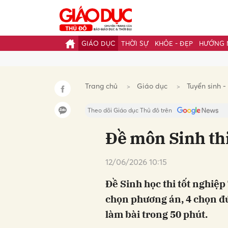
GIÁO DỤC
THỜI SỰ
KHỎE - ĐẸP
HƯỚNG 
Gửi 
Trang chủ
Giáo dục
Tuyển sinh -
Theo dõi Giáo dục Thủ đô trên
Đề môn Sinh th
12/06/2026 10:15
Đề Sinh học thi tốt nghiệ
chọn phương án, 4 chọn đún
làm bài trong 50 phút.