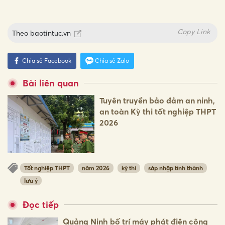
Copy Link
Theo
baotintuc.vn
Chia sẻ Facebook
Chia sẻ Zalo
Bài liên quan
Tuyên truyền bảo đảm an ninh,
an toàn Kỳ thi tốt nghiệp THPT
2026
Tốt nghiệp THPT
năm 2026
kỳ thi
sáp nhập tỉnh thành
lưu ý
Đọc tiếp
Quảng Ninh bố trí máy phát điện công