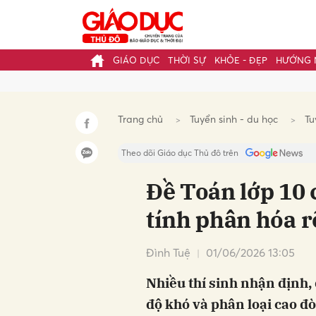
GIÁO DỤC
THỜI SỰ
KHỎE - ĐẸP
HƯỚNG 
Gửi 
Trang chủ
Tuyển sinh - du học
Tu
Theo dõi Giáo dục Thủ đô trên
Đề Toán lớp 10
tính phân hóa r
Đình Tuệ
01/06/2026 13:05
Nhiều thí sinh nhận định,
độ khó và phân loại cao đò