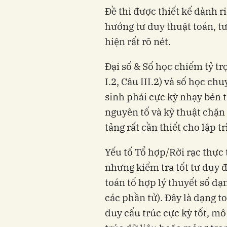
Đề thi được thiết kế dành r
hướng tư duy thuật toán, tư
hiện rất rõ nét.
Đại số & Số học chiếm tỷ trọ
I.2, Câu III.2) và số học chu
sinh phải cực kỳ nhạy bén t
nguyên tố và kỹ thuật chặn 
tảng rất cần thiết cho lập tr
Yếu tố Tổ hợp/Rời rạc thực 
nhưng kiểm tra tốt tư duy đ
toán tổ hợp lý thuyết số dạ
các phần tử). Đây là dạng t
duy cấu trúc cực kỳ tốt, mô