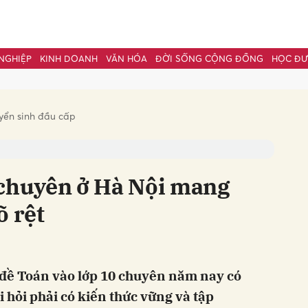
NGHIỆP
KINH DOANH
VĂN HÓA
ĐỜI SỐNG CỘNG ĐỒNG
HỌC Đ
bình luận
yển sinh đầu cấp
 chuyên ở Hà Nội mang
õ rệt
Hủy
G
 đề Toán vào lớp 10 chuyên năm nay có
i hỏi phải có kiến thức vững và tập