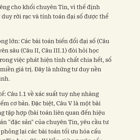
iêng cho khối chuyên Tin, vì thế định
 duy rời rạc và tính toán đại số được thể
ng lớn: Các bài toán biến đổi đại số (Câu
yên sâu (Câu II, Câu III.1) đòi hỏi học
rong việc phát hiện tính chất chia hết, số
miền giá trị. Đây là những tư duy nền
ình.
tế: Câu I.1 về xác suất tuy nhẹ nhàng
ếm cơ bản. Đặc biệt, Câu V là một bài
ng tập hợp (bài toán liên quan đến hiệu
oán "đặc sản" của chuyên Tin, yêu cầu tư
 phỏng lại các bài toán tối ưu hóa cấu