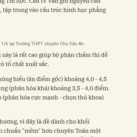
ng Tin học. Câu IV Vẫn giữ nguyên cấu
t, tập trung vào cấu trúc hình học phẳng
ng 1/6 tại Trường THPT chuyên Chu Văn An.
 này là rất cao giúp bộ phận chấm thi dễ
ó tố chất xuất sắc.
hông hiểu (ăn điểm gốc) khoảng 4,0 - 4,5
g (phân hóa khá) khoảng 3,5 - 4,0 điểm.
 (phân hóa cực mạnh - chọn thủ khoa)
ương, vì đây là đề dành cho khối
ểm chuẩn "mềm" hơn chuyên Toán một