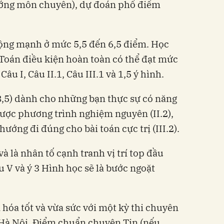
hướng môn chuyên), dự đoán phổ điểm
ộng mạnh ở mức 5,5 đến 6,5 điểm. Học
 Toán điều kiện hoàn toàn có thể đạt mức
âu I, Câu II.1, Câu III.1 và 1,5 ý hình.
8,5) dành cho những bạn thực sự có năng
được phương trình nghiệm nguyên (II.2),
hướng đi đúng cho bài toán cực trị (III.2).
à là nhân tố cạnh tranh vị trí top đầu
u V và ý 3 Hình học sẽ là bước ngoặt
hóa tốt và vừa sức với một kỳ thi chuyên
Hà Nội. Điểm chuẩn chuyên Tin (nếu