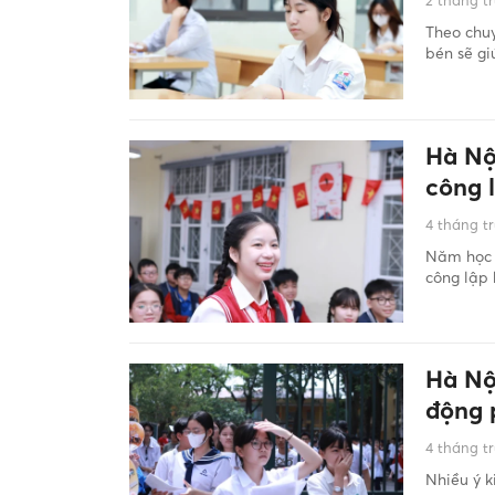
2 tháng t
Theo chuy
bén sẽ gi
Hà Nộ
công 
4 tháng t
Năm học 2
công lập 
Hà Nộ
động 
4 tháng t
Nhiều ý k