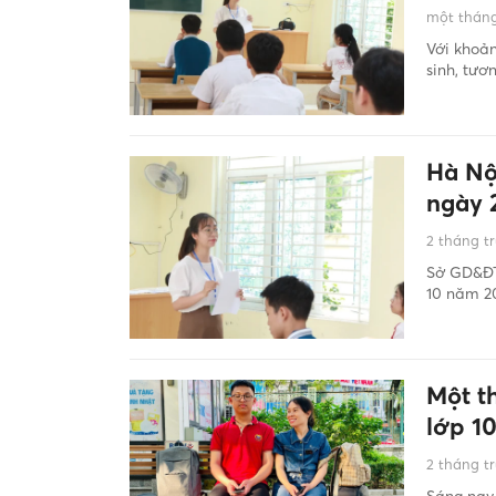
một tháng
Với khoả
sinh, tươ
Hà Nộ
ngày 
2 tháng t
Sở GD&ĐT 
10 năm 20
Một t
lớp 1
2 tháng t
Sáng nay 