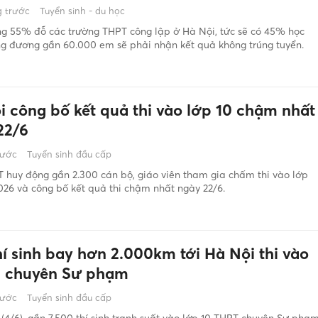
 trước
Tuyển sinh - du học
ng 55% đỗ các trường THPT công lập ở Hà Nội, tức sẽ có 45% học
ng đương gần 60.000 em sẽ phải nhận kết quả không trúng tuyển.
i công bố kết quả thi vào lớp 10 chậm nhất
22/6
rước
Tuyển sinh đầu cấp
huy động gần 2.300 cán bộ, giáo viên tham gia chấm thi vào lớp
26 và công bố kết quả thi chậm nhất ngày 22/6.
hí sinh bay hơn 2.000km tới Hà Nội thi vào
0 chuyên Sư phạm
rước
Tuyển sinh đầu cấp
(4/6), gần 7.500 thí sinh tranh suất vào lớp 10 THPT chuyên Sư phạ