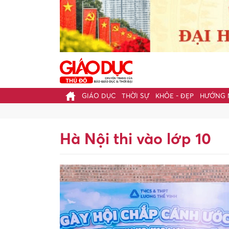
GIÁO DỤC
THỜI SỰ
KHỎE - ĐẸP
HƯỚNG 
Hà Nội thi vào lớp 10