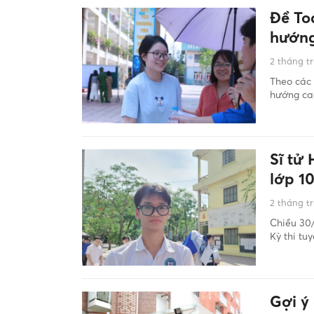
Đề Toá
hướng
2 tháng t
Theo các 
hướng cao
Sĩ tử 
lớp 1
2 tháng t
Chiều 30/
Kỳ thi tu
Gợi ý