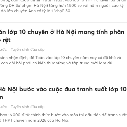
ường ĐH Sư phạm Hà Nội) tăng hơn 1.800 so với năm ngoái, cao kỷ
 đó lớp chuyên Anh có tỷ lệ 1 "chọi" 30.
án lớp 10 chuyên ở Hà Nội mang tính phân
 rệt
rước
Tuyển sinh đầu cấp
 sinh nhận định, đề Toán vào lớp 10 chuyên năm nay có độ khó và
 cao đòi hỏi phải có kiến thức vững và tập trung mới làm đủ.
 Hà Nội bước vào cuộc đua tranh suất lớp 10
n
rước
Tuyển sinh đầu cấp
 hơn 16.000 sĩ tử chính thức bước vào môn thi đầu tiên để tranh suất
10 THPT chuyên năm 2026 của Hà Nội.