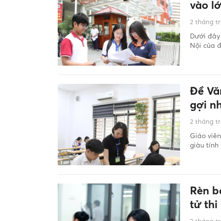
vào l
2 tháng t
Dưới đây 
Nội của đ
Đề Văn
gợi nh
2 tháng t
Giáo viên
giàu tính
Rèn bả
tử thi