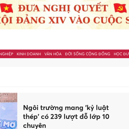
NGHIỆP
KINH DOANH
VĂN HÓA
ĐỜI SỐNG CỘNG ĐỒNG
HỌC Đ
Ngôi trường mang 'kỷ luật
thép' có 239 lượt đỗ lớp 10
chuyên