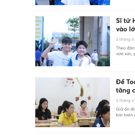
Sĩ tử
vào l
2 tháng t
Theo đánh
vừa sức, 
Đề Toá
tăng 
2 tháng t
Giữ ổn đị
bài toán 