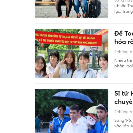
(thuộc Tr
lục. Trong
Đề To
hóa rõ
2 tháng t
Nhiều thí
phân loại
Sĩ tử
chuyê
2 tháng t
Sáng 1/6,
vào lớp 