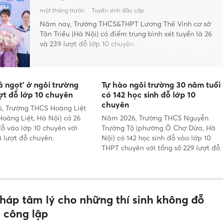
một tháng trước
Tuyển sinh đầu cấp
Năm nay, Trường THCS&THPT Lương Thế Vinh cơ sở
Tân Triều (Hà Nội) có điểm trung bình xét tuyển là 26
và 239 lượt đỗ lớp 10 chuyên.
 ngọt' ở ngôi trường
Tự hào ngôi trường 30 năm tuổi
ợt đỗ lớp 10 chuyên
có 142 học sinh đỗ lớp 10
chuyên
, Trường THCS Hoàng Liệt
oàng Liệt, Hà Nội) có 26
Năm 2026, Trường THCS Nguyễn
đỗ vào lớp 10 chuyên với
Trường Tộ (phường Ô Chợ Dừa, Hà
4 lượt đỗ chuyên.
Nội) có 142 học sinh đỗ vào lớp 10
THPT chuyên với tổng số 229 lượt đỗ
chuyên.
pháp tâm lý cho những thí sinh không đỗ
0 công lập