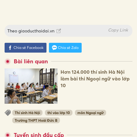
Copy Link
Theo
giaoducthoidai.vn
Chia sẻ Facebook
Chia sẻ Zalo
Bài liên quan
Hơn 124.000 thí sinh Hà Nội
làm bài thi Ngoại ngữ vào lớp
10
Thí sinh Hà Nội
thi vào lớp 10
môn Ngoại ngữ
Trường THPT Hoài Đức B
Tuyển sinh đầu cấp