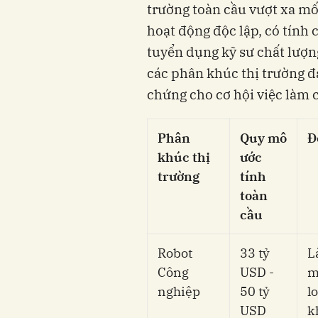
trường toàn cầu vượt xa m
hoạt động độc lập, có tính
tuyển dụng kỹ sư chất lượng
các phân khúc thị trường đ
chứng cho cơ hội việc làm c
Phân
Quy mô
Đ
khúc thị
ước
trường
tính
toàn
cầu
Robot
33 tỷ
L
Công
USD -
m
nghiệp
50 tỷ
l
USD
k