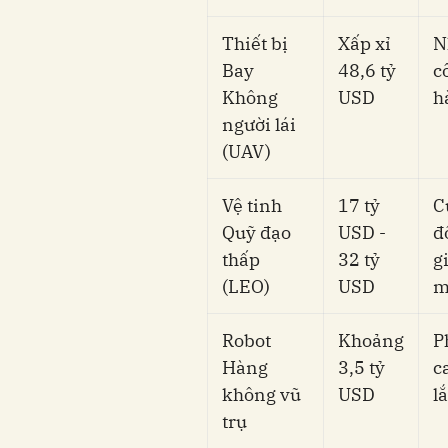
Thiết bị
Xấp xỉ
N
Bay
48,6 tỷ
c
Không
USD
h
người lái
(UAV)
Vệ tinh
17 tỷ
C
Quỹ đạo
USD -
đ
thấp
32 tỷ
g
(LEO)
USD
m
Robot
Khoảng
P
Hàng
3,5 tỷ
c
không vũ
USD
l
trụ