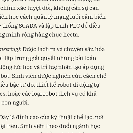
 chính xác tuyệt đối, không cần sự can
viên học cách quản lý mạng lưới cảm biến
ệ thống SCADA và lập trình PLC để điều
ng minh rộng hàng chục hecta.
ineering):
Được tách ra và chuyên sâu hóa
ot tập trung giải quyết những bài toán
động lực học và trí tuệ nhân tạo áp dụng
robot. Sinh viên được nghiên cứu cách chế
ều bậc tự do, thiết kế robot di động tự
s, hoặc các loại robot dịch vụ có khả
i con người.
Đây là đỉnh cao của kỹ thuật chế tạo, nơi
iệt tiêu. Sinh viên theo đuổi ngành học