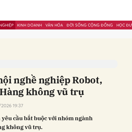
NGHIỆP
KINH DOANH
VĂN HÓA
ĐỜI SỐNG CỘNG ĐỒNG
HỌC Đ
bình luận
hội nghề nghiệp Robot,
 Hàng không vũ trụ
/2026 19:37
Hủy
G
à yêu cầu bắt buộc với nhóm ngành
g không vũ trụ.