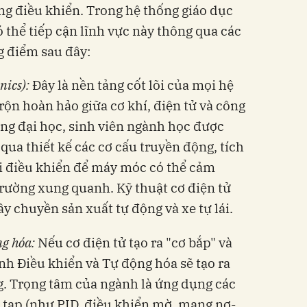
úng điều khiển. Trong hệ thống giáo dục
ó thể tiếp cận lĩnh vực này thông qua các
g điểm sau đây:
nics):
Đây là nền tảng cốt lõi của mọi hệ
rộn hoàn hảo giữa cơ khí, điện tử và công
ờng đại học, sinh viên ngành học được
qua thiết kế các cơ cấu truyền động, tích
vi điều khiển để máy móc có thể cảm
rường xung quanh. Kỹ thuật cơ điện tử
ây chuyền sản xuất tự động và xe tự lái.
ng hóa:
Nếu cơ điện tử tạo ra "cơ bắp" và
nh Điều khiển và Tự động hóa sẽ tạo ra
g. Trọng tâm của ngành là ứng dụng các
 tạp (như PID, điều khiển mờ, mạng nơ-