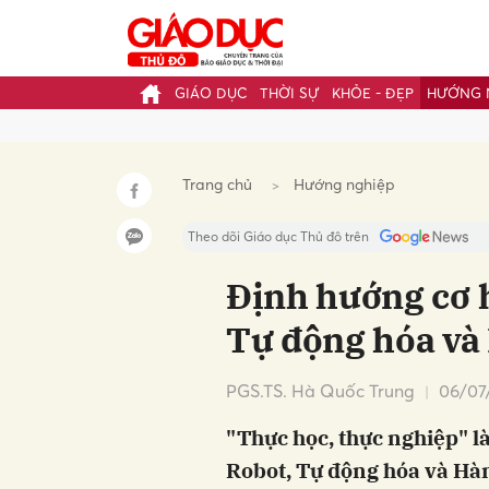
GIÁO DỤC
THỜI SỰ
KHỎE - ĐẸP
HƯỚNG 
Gửi 
Trang chủ
Hướng nghiệp
Theo dõi Giáo dục Thủ đô trên
Định hướng cơ 
Tự động hóa và
PGS.TS. Hà Quốc Trung
06/07
"Thực học, thực nghiệp" l
Robot, Tự động hóa và Hàn