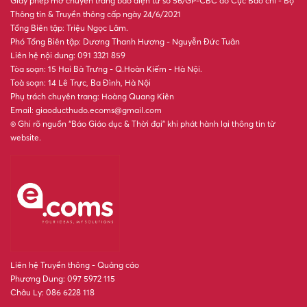
Giấy phép mở chuyên trang báo điện tử số 56/GP-CBC do Cục Báo chí - Bộ
Thông tin & Truyền thông cấp ngày 24/6/2021
Tổng Biên tập: Triệu Ngọc Lâm.
Phó Tổng Biên tập: Dương Thanh Hương - Nguyễn Đức Tuân
Liên hệ nội dung: 091 3321 859
Tòa soạn: 15 Hai Bà Trưng - Q.Hoàn Kiếm - Hà Nội.
Toà soạn: 14 Lê Trực, Ba Đình, Hà Nội
Phụ trách chuyên trang: Hoàng Quang Kiên
Email: giaoducthudo.ecoms@gmail.com
® Ghi rõ nguồn “Báo Giáo dục & Thời đại” khi phát hành lại thông tin từ
website.
Liên hệ Truyền thông - Quảng cáo
Phương Dung: 097 5972 115
Châu Ly: 086 6228 118