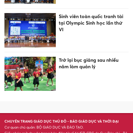
Sinh viên toàn quốc tranh tài
tại Olympic Sinh học lần thứ
VI
Trở lại bục giảng sau nhiều
năm làm quản lý
CHUYÊN TRANG GIÁO DỤC THỦ ĐÔ - BÁO GIÁO DỤC VÀ THỜI ĐẠI
Cơ quan chủ quản: BỘ GIÁO DỤC VÀ ĐÀO TẠO.