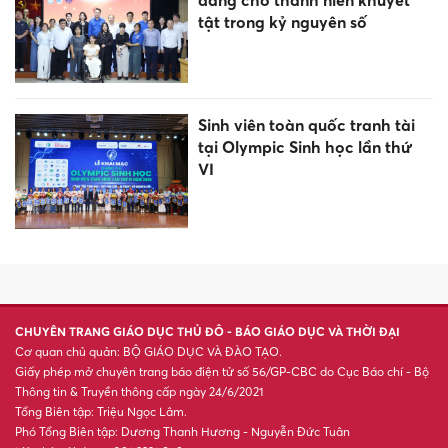
Quảng Ninh, Bắc Ninh đủ điều
kiện lên thành phố
Người phụ nữ Thanh Hóa biến
củ 'chống đói' thành đặc sản
vùng cao
Hà Nội: Siết chặt hoạt động
bến bãi ven sông Cầu