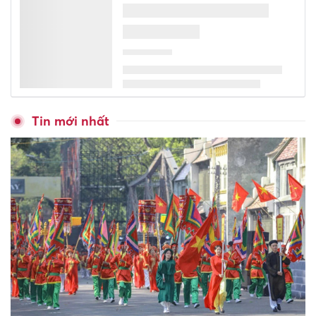
viên, nền tảng đưa tiếng Anh
thành ngôn ngữ thứ hai
Thuận lợi nhất ngày 6/8/2026
- 4 con giáp được thần Tài tạo
điều kiện, đánh đâu thắng đó!
Cháy lớn chợ Biên Hòa, nhiều
ki-ốt bị thiêu rụi
Nên chọn mẫu đồng hồ thông
minh trẻ em dưới 2 triệu nào