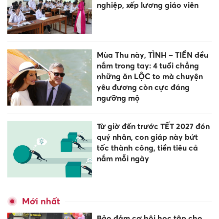
nghiệp, xếp lương giáo viên
Mùa Thu này, TÌNH – TIỀN đều
nắm trong tay: 4 tuổi chẳng
những ăn LỘC to mà chuyện
yêu đương còn cực đáng
ngưỡng mộ
Từ giờ đến trước TẾT 2027 đón
quý nhân, con giáp này bứt
tốc thành công, tiền tiêu cả
nắm mỗi ngày
Mới nhất
Bảo đảm cơ hội học tập cho