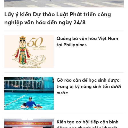
tốt nhất cho bé?
Video dọc chiếm sóng, người
dùng mắc kẹt giữa tốc độ và
nội dung chiều sâu
Công chức không được bổ
nhiệm làm lãnh đạo, quản lý
trong 6 trường hợp
'Quái kiệt AI' người Việt rời
Google, mở startup