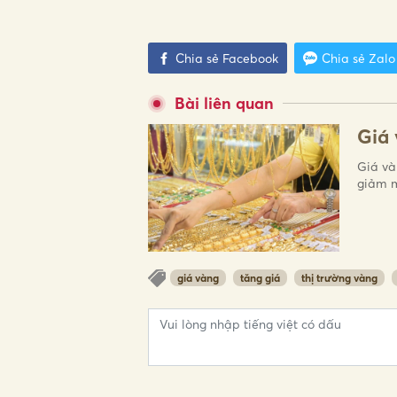
Chia sẻ Facebook
Chia sẻ Zalo
Bài liên quan
Giá 
Giá và
giảm 
giá vàng
tăng giá
thị trường vàng