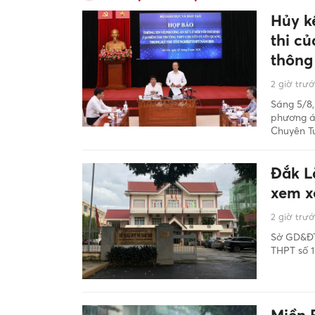
Hủy kế
thi củ
thông
2 giờ trư
Sáng 5/8,
phương án
Chuyên Tu
Đắk Lắ
xem xé
2 giờ trư
Sở GD&ĐT 
THPT số 1