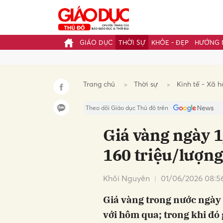
GIÁO DỤC
THỜI SỰ
KHỎE - ĐẸP
HƯỚNG 
Gửi 
Trang chủ
Thời sự
Kinh tế - Xã h
Theo dõi Giáo dục Thủ đô trên
Giá vàng ngày 
160 triệu/lượn
Khôi Nguyên
01/06/2026 08:5
Giá vàng trong nước ngày 
với hôm qua; trong khi đó 