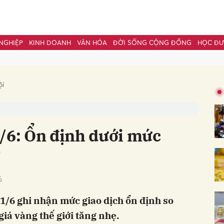
NGHIỆP
KINH DOANH
VĂN HÓA
ĐỜI SỐNG CỘNG ĐỒNG
HỌC Đ
bình luận
ội
1/6: Ổn định dưới mức
g
6
Hủy
G
1/6 ghi nhận mức giao dịch ổn định so
giá vàng thế giới tăng nhẹ.