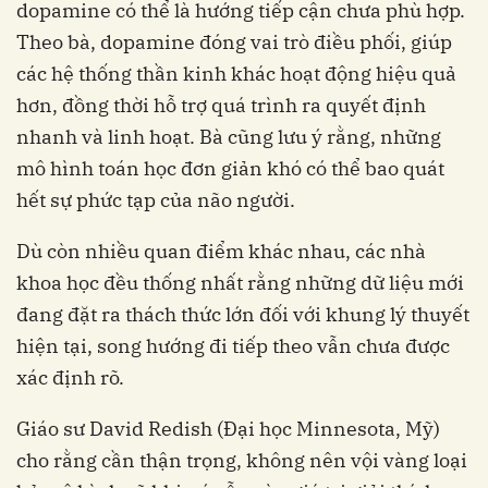
dopamine có thể là hướng tiếp cận chưa phù hợp.
Theo bà, dopamine đóng vai trò điều phối, giúp
các hệ thống thần kinh khác hoạt động hiệu quả
hơn, đồng thời hỗ trợ quá trình ra quyết định
nhanh và linh hoạt. Bà cũng lưu ý rằng, những
mô hình toán học đơn giản khó có thể bao quát
hết sự phức tạp của não người.
Dù còn nhiều quan điểm khác nhau, các nhà
khoa học đều thống nhất rằng những dữ liệu mới
đang đặt ra thách thức lớn đối với khung lý thuyết
hiện tại, song hướng đi tiếp theo vẫn chưa được
xác định rõ.
Giáo sư David Redish (Đại học Minnesota, Mỹ)
cho rằng cần thận trọng, không nên vội vàng loại