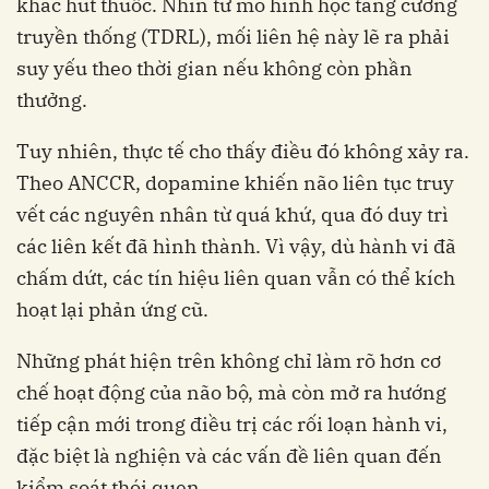
khác hút thuốc. Nhìn từ mô hình học tăng cường
truyền thống (TDRL), mối liên hệ này lẽ ra phải
suy yếu theo thời gian nếu không còn phần
thưởng.
Tuy nhiên, thực tế cho thấy điều đó không xảy ra.
Theo ANCCR, dopamine khiến não liên tục truy
vết các nguyên nhân từ quá khứ, qua đó duy trì
các liên kết đã hình thành. Vì vậy, dù hành vi đã
chấm dứt, các tín hiệu liên quan vẫn có thể kích
hoạt lại phản ứng cũ.
Những phát hiện trên không chỉ làm rõ hơn cơ
chế hoạt động của não bộ, mà còn mở ra hướng
tiếp cận mới trong điều trị các rối loạn hành vi,
đặc biệt là nghiện và các vấn đề liên quan đến
kiểm soát thói quen.