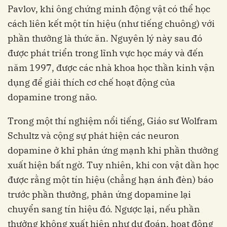
Pavlov, khi ông chứng minh động vật có thể học
cách liên kết một tín hiệu (như tiếng chuông) với
phần thưởng là thức ăn. Nguyên lý này sau đó
được phát triển trong lĩnh vực học máy và đến
năm 1997, được các nhà khoa học thần kinh vận
dụng để giải thích cơ chế hoạt động của
dopamine trong não.
Trong một thí nghiệm nổi tiếng, Giáo sư Wolfram
Schultz và cộng sự phát hiện các neuron
dopamine ở khỉ phản ứng mạnh khi phần thưởng
xuất hiện bất ngờ. Tuy nhiên, khi con vật dần học
được rằng một tín hiệu (chẳng hạn ánh đèn) báo
trước phần thưởng, phản ứng dopamine lại
chuyển sang tín hiệu đó. Ngược lại, nếu phần
thưởng không xuất hiện như dự đoán, hoạt động