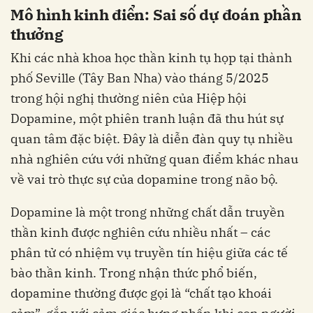
Mô hình kinh điển: Sai số dự đoán phần
thưởng
Khi các nhà khoa học thần kinh tụ họp tại thành
phố Seville (Tây Ban Nha) vào tháng 5/2025
trong hội nghị thường niên của Hiệp hội
Dopamine, một phiên tranh luận đã thu hút sự
quan tâm đặc biệt. Đây là diễn đàn quy tụ nhiều
nhà nghiên cứu với những quan điểm khác nhau
về vai trò thực sự của dopamine trong não bộ.
Dopamine là một trong những chất dẫn truyền
thần kinh được nghiên cứu nhiều nhất – các
phân tử có nhiệm vụ truyền tín hiệu giữa các tế
bào thần kinh. Trong nhận thức phổ biến,
dopamine thường được gọi là “chất tạo khoái