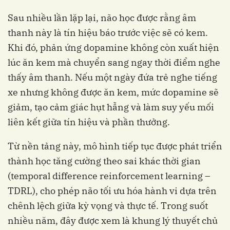
Sau nhiều lần lặp lại, não học được rằng âm
thanh này là tín hiệu báo trước việc sẽ có kem.
Khi đó, phản ứng dopamine không còn xuất hiện
lúc ăn kem mà chuyển sang ngay thời điểm nghe
thấy âm thanh. Nếu một ngày đứa trẻ nghe tiếng
xe nhưng không được ăn kem, mức dopamine sẽ
giảm, tạo cảm giác hụt hẫng và làm suy yếu mối
liên kết giữa tín hiệu và phần thưởng.
Từ nền tảng này, mô hình tiếp tục được phát triển
thành học tăng cường theo sai khác thời gian
(temporal difference reinforcement learning –
TDRL), cho phép não tối ưu hóa hành vi dựa trên
chênh lệch giữa kỳ vọng và thực tế. Trong suốt
nhiều năm, đây được xem là khung lý thuyết chủ