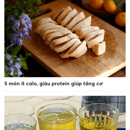
5 món ít calo, giàu protein giúp tăng cơ