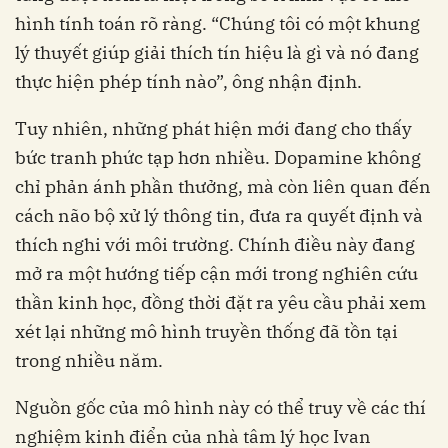
hình tính toán rõ ràng. “Chúng tôi có một khung
lý thuyết giúp giải thích tín hiệu là gì và nó đang
thực hiện phép tính nào”, ông nhận định.
Tuy nhiên, những phát hiện mới đang cho thấy
bức tranh phức tạp hơn nhiều. Dopamine không
chỉ phản ánh phần thưởng, mà còn liên quan đến
cách não bộ xử lý thông tin, đưa ra quyết định và
thích nghi với môi trường. Chính điều này đang
mở ra một hướng tiếp cận mới trong nghiên cứu
thần kinh học, đồng thời đặt ra yêu cầu phải xem
xét lại những mô hình truyền thống đã tồn tại
trong nhiều năm.
Nguồn gốc của mô hình này có thể truy về các thí
nghiệm kinh điển của nhà tâm lý học Ivan