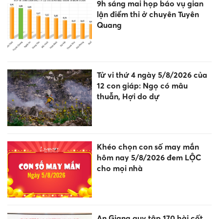
9h sáng mai họp báo vụ gian
lận điểm thi ở chuyên Tuyên
Quang
Tử vi thứ 4 ngày 5/8/2026 của
12 con giáp: Ngọ có mâu
thuẫn, Hợi do dự
Khéo chọn con số may mắn
hôm nay 5/8/2026 đem LỘC
cho mọi nhà
An Giang quy tập 170 hài cốt