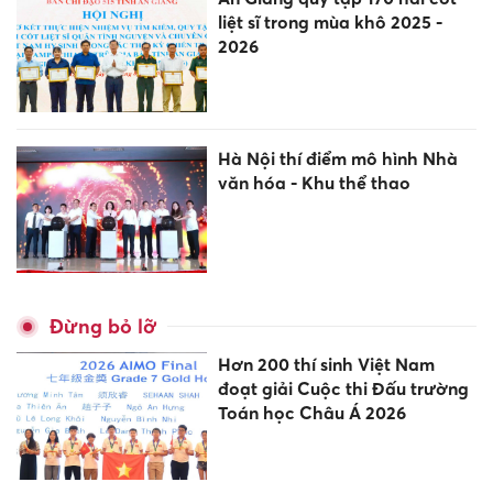
liệt sĩ trong mùa khô 2025 -
2026
Hà Nội thí điểm mô hình Nhà
văn hóa - Khu thể thao
Đừng bỏ lỡ
Hơn 200 thí sinh Việt Nam
đoạt giải Cuộc thi Đấu trường
Toán học Châu Á 2026