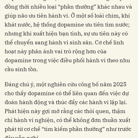
đồng thời nhiều loại “phần thưởng” khác nhau và
giúp não ưu tiên hành vi. Ở một số loài chim, khi
khát nước, hệ thống dopamine ưu tiên tìm nước;
nhưng khi xuất hiện bạn tình, sự ưu tiên này có
thể chuyển sang hành vi sinh sản. Cơ chế linh
hoạt này phản ánh vai trò rộng hơn của
dopamine trong việc điều phối hành vi theo nhu
cầu sinh tồn.
Đáng chú ý, một nghiên cứu công bố năm 2025
cho thấy dopamine có thể liên quan đến việc dự
đoán hành động và thúc đẩy các hành vi lặp lại.
Phát hiện này gợi mở rằng các thói quen, thậm
chí hành vi nghiện, có thể không đơn thuần xuất
phát từ cơ chế “tìm kiếm phần thưởng” như trước
đây vẫn nghĩ.