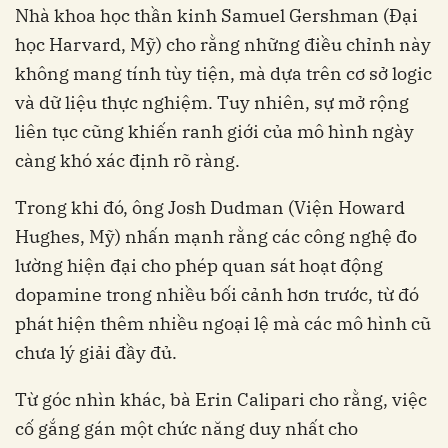
Nhà khoa học thần kinh Samuel Gershman (Đại
học Harvard, Mỹ) cho rằng những điều chỉnh này
không mang tính tùy tiện, mà dựa trên cơ sở logic
và dữ liệu thực nghiệm. Tuy nhiên, sự mở rộng
liên tục cũng khiến ranh giới của mô hình ngày
càng khó xác định rõ ràng.
Trong khi đó, ông Josh Dudman (Viện Howard
Hughes, Mỹ) nhấn mạnh rằng các công nghệ đo
lường hiện đại cho phép quan sát hoạt động
dopamine trong nhiều bối cảnh hơn trước, từ đó
phát hiện thêm nhiều ngoại lệ mà các mô hình cũ
chưa lý giải đầy đủ.
Từ góc nhìn khác, bà Erin Calipari cho rằng, việc
cố gắng gán một chức năng duy nhất cho