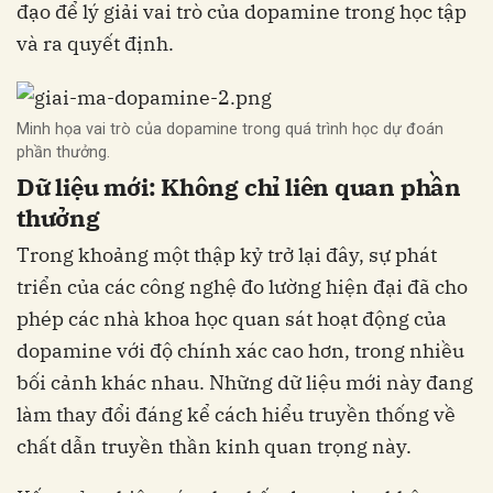
đạo để lý giải vai trò của dopamine trong học tập
và ra quyết định.
Minh họa vai trò của dopamine trong quá trình học dự đoán
phần thưởng.
Dữ liệu mới: Không chỉ liên quan phần
thưởng
Trong khoảng một thập kỷ trở lại đây, sự phát
triển của các công nghệ đo lường hiện đại đã cho
phép các nhà khoa học quan sát hoạt động của
dopamine với độ chính xác cao hơn, trong nhiều
bối cảnh khác nhau. Những dữ liệu mới này đang
làm thay đổi đáng kể cách hiểu truyền thống về
chất dẫn truyền thần kinh quan trọng này.