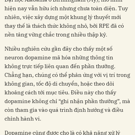
hiện nay vẫn hữu ích nhưng chưa toàn diện. Tuy
nhiên, việc xây dựng một khung lý thuyết mới
thay thế là thách thức không nhỏ, bởi RPE đã có
nền tảng vững chắc trong nhiều thập kỷ.
Nhiều nghiên cứu gần đây cho thấy một số
neuron dopamine mã hóa những thông tin
không trực tiếp liên quan đến phần thưởng.
Chẳng hạn, chúng có thể phản ứng với vị trí trong
không gian, tốc độ di chuyển, hoặc theo dõi
khoảng cách tới mục tiêu. Điều này cho thấy
dopamine không chỉ “ghi nhận phần thưởng”, mà
còn tham gia vào quá trình định hướng và điều
chỉnh hành vi.
Dopamine cũng được cho là có khả năng xử lý