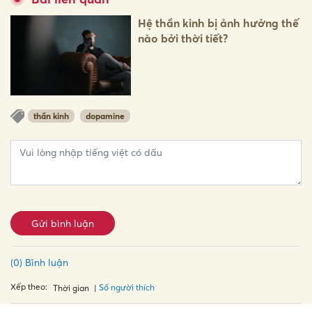
Hệ thần kinh bị ảnh hưởng thế
nào bởi thời tiết?
thần kinh
dopamine
Gửi bình luận
(0) Bình luận
Xếp theo:
Số người thích
Thời gian