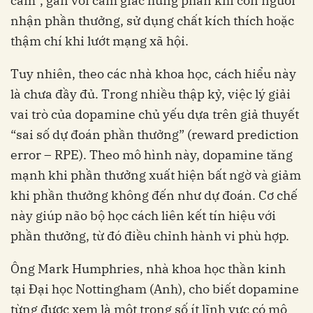
cảm”, gắn với cảm giác hưng phấn khi con người
nhận phần thưởng, sử dụng chất kích thích hoặc
thậm chí khi lướt mạng xã hội.
Tuy nhiên, theo các nhà khoa học, cách hiểu này
là chưa đầy đủ. Trong nhiều thập kỷ, việc lý giải
vai trò của dopamine chủ yếu dựa trên giả thuyết
“sai số dự đoán phần thưởng” (reward prediction
error – RPE). Theo mô hình này, dopamine tăng
mạnh khi phần thưởng xuất hiện bất ngờ và giảm
khi phần thưởng không đến như dự đoán. Cơ chế
này giúp não bộ học cách liên kết tín hiệu với
phần thưởng, từ đó điều chỉnh hành vi phù hợp.
Ông Mark Humphries, nhà khoa học thần kinh
tại Đại học Nottingham (Anh), cho biết dopamine
từng được xem là một trong số ít lĩnh vực có mô