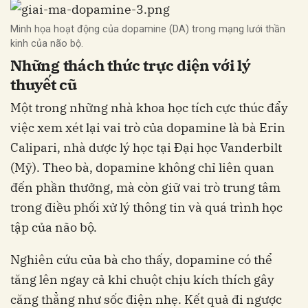
Minh họa hoạt động của dopamine (DA) trong mạng lưới thần
kinh của não bộ.
Những thách thức trực diện với lý
thuyết cũ
Một trong những nhà khoa học tích cực thúc đẩy
việc xem xét lại vai trò của dopamine là bà Erin
Calipari, nhà dược lý học tại Đại học Vanderbilt
(Mỹ). Theo bà, dopamine không chỉ liên quan
đến phần thưởng, mà còn giữ vai trò trung tâm
trong điều phối xử lý thông tin và quá trình học
tập của não bộ.
Nghiên cứu của bà cho thấy, dopamine có thể
tăng lên ngay cả khi chuột chịu kích thích gây
căng thẳng như sốc điện nhẹ. Kết quả đi ngược