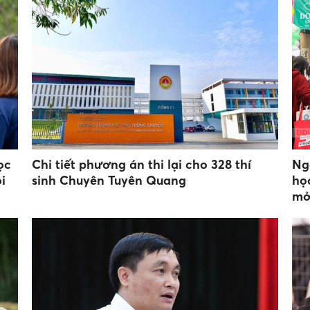
ọc
Chi tiết phương án thi lại cho 328 thí
Ng
i
sinh Chuyên Tuyên Quang
họ
m