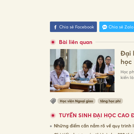
Chia sẻ Facebook
Chia sẻ Zalo
Bài liên quan
Đại
học 
Học ph
kiến l
Học viện Ngoại giao
tăng học phí
TUYỂN SINH ĐẠI HỌC CAO 
Những điểm cần nắm rõ về quy trình l