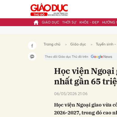
GIÁO DỤC
THỜI SỰ
KHỎE - ĐẸP
HƯỚNG 
Gửi 
Trang chủ
Giáo dục
Tuyển sinh -
Theo dõi Giáo dục Thủ đô trên
Học viện Ngoại 
nhất gần 65 tri
06/05/2026 21:06
Học viện Ngoại giao vừa c
2026-2027, trong đó cao n