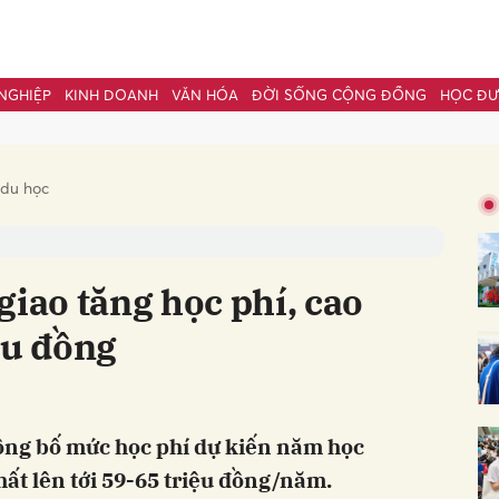
NGHIỆP
KINH DOANH
VĂN HÓA
ĐỜI SỐNG CỘNG ĐỒNG
HỌC Đ
bình luận
 du học
giao tăng học phí, cao
ệu đồng
Hủy
G
ông bố mức học phí dự kiến năm học
hất lên tới 59-65 triệu đồng/năm.