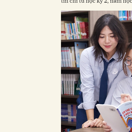
tín chỉ từ học kỳ 2, năm họ