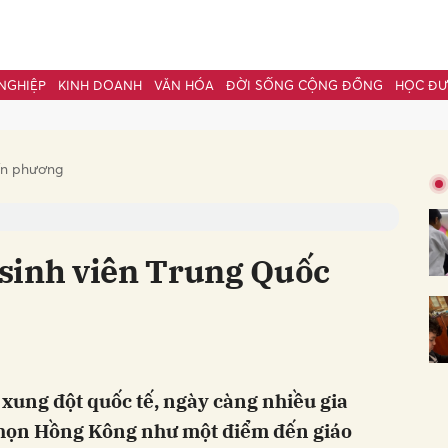
NGHIỆP
KINH DOANH
VĂN HÓA
ĐỜI SỐNG CỘNG ĐỒNG
HỌC Đ
bình luận
ốn phương
sinh viên Trung Quốc
Hủy
G
à xung đột quốc tế, ngày càng nhiều gia
chọn Hồng Kông như một điểm đến giáo