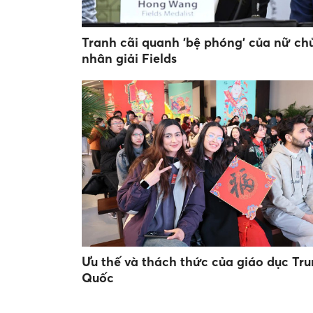
Tranh cãi quanh 'bệ phóng' của nữ ch
nhân giải Fields
Ưu thế và thách thức của giáo dục Tr
Quốc