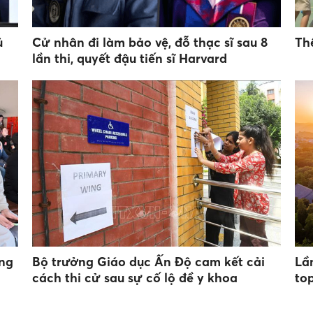
ủ
Cử nhân đi làm bảo vệ, đỗ thạc sĩ sau 8
Th
lần thi, quyết đậu tiến sĩ Harvard
ung
Bộ trưởng Giáo dục Ấn Độ cam kết cải
Lầ
cách thi cử sau sự cố lộ đề y khoa
to