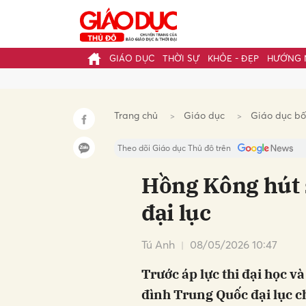
GIÁO DỤC
THỜI SỰ
KHỎE - ĐẸP
HƯỚNG 
Gửi 
Trang chủ
Giáo dục
Giáo dục b
Theo dõi Giáo dục Thủ đô trên
Hồng Kông hút 
đại lục
Tú Anh
08/05/2026 10:47
Trước áp lực thi đại học v
đình Trung Quốc đại lục 