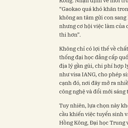
Kông. Nhận định về môi trư
“Gaokao quá khó khăn trong
không an tâm gửi con sang 
nhưng cơ hội việc làm của 
thi hơn”.
Không chỉ có lợi thế về chấ
thống đại học đẳng cấp quố
địa lý gần gũi, chi phí hợp 
như visa IANG, cho phép sin
cạnh đó, nơi đây mở ra nhiề
công nghệ và đổi mới sáng 
Tuy nhiên, lựa chọn này kh
cầu khiến việc tuyển sinh 
Hồng Kông, Đại học Trung 