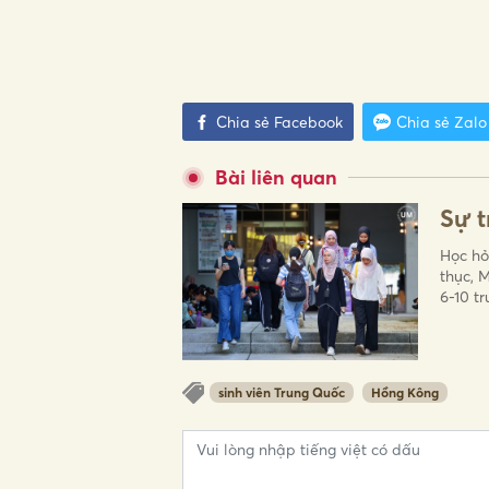
Chia sẻ Facebook
Chia sẻ Zalo
Bài liên quan
Sự t
Học hỏ
thục, M
6-10 tr
sinh viên Trung Quốc
Hồng Kông