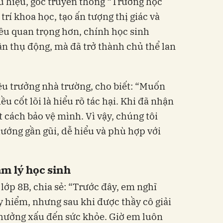
u hiệu, góc truyền thông “Trường học
rí khoa học, tạo ấn tượng thị giác và
ều quan trọng hơn, chính học sinh
ận thụ động, mà đã trở thành chủ thể lan
u trưởng nhà trường, cho biết: “Muốn
ều cốt lõi là hiểu rõ tác hại. Khi đã nhận
t cách bảo vệ mình. Vì vậy, chúng tôi
hướng gần gũi, dễ hiểu và phù hợp với
m lý học sinh
lớp 8B, chia sẻ: “Trước đây, em nghĩ
y hiểm, nhưng sau khi được thầy cô giải
 hưởng xấu đến sức khỏe. Giờ em luôn