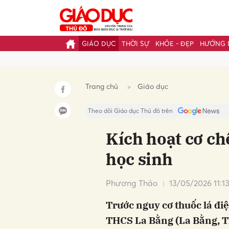
GIÁO DỤC
THỜI SỰ
KHỎE - ĐẸP
HƯỚNG 
Gửi 
Trang chủ
Giáo dục
Theo dõi Giáo dục Thủ đô trên
Kích hoạt cơ ch
học sinh
Phương Thảo
13/05/2026 11:1
Trước nguy cơ thuốc lá điệ
THCS La Bằng (La Bằng, T