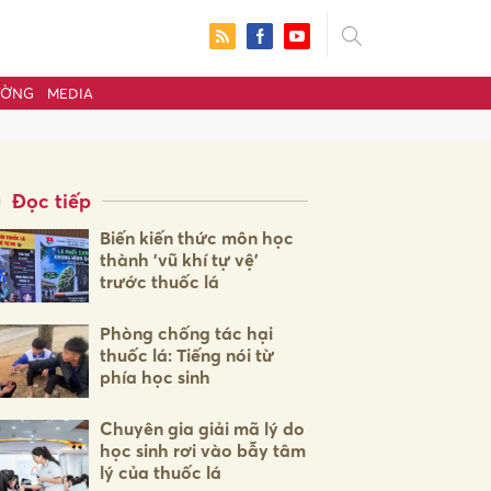
ƯỜNG
MEDIA
Đọc tiếp
Biến kiến thức môn học
thành 'vũ khí tự vệ'
trước thuốc lá
Phòng chống tác hại
thuốc lá: Tiếng nói từ
phía học sinh
ửi
Chuyên gia giải mã lý do
học sinh rơi vào bẫy tâm
lý của thuốc lá