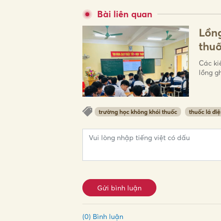
Bài liên quan
Lồng
thuố
Các ki
lồng g
trường học không khói thuốc
thuốc lá điệ
Gửi bình luận
(0) Bình luận