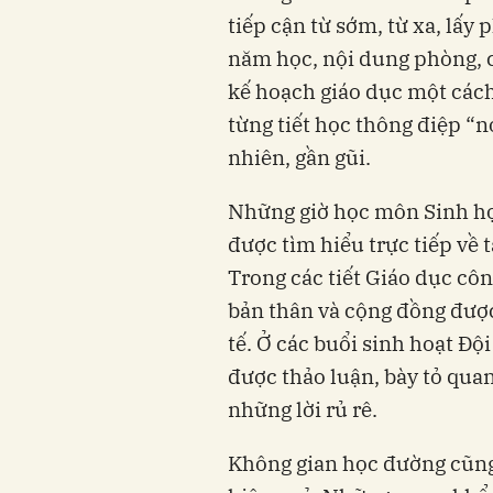
tiếp cận từ sớm, từ xa, lấy
năm học, nội dung phòng, c
kế hoạch giáo dục một cách
từng tiết học thông điệp “n
nhiên, gần gũi.
Những giờ học môn Sinh họ
được tìm hiểu trực tiếp về t
Trong các tiết Giáo dục cô
bản thân và cộng đồng đượ
tế. Ở các buổi sinh hoạt Độ
được thảo luận, bày tỏ quan
những lời rủ rê.
Không gian học đường cũng