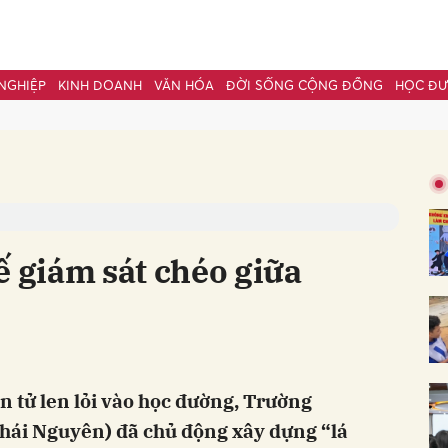
NGHIỆP
KINH DOANH
VĂN HÓA
ĐỜI SỐNG CỘNG ĐỒNG
HỌC Đ
bình luận
ế giám sát chéo giữa
3
Hủy
G
n tử len lỏi vào học đường, Trường
hái Nguyên) đã chủ động xây dựng “lá