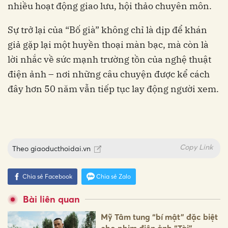
nhiều hoạt động giao lưu, hội thảo chuyên môn.
Sự trở lại của “Bố già” không chỉ là dịp để khán
giả gặp lại một huyền thoại màn bạc, mà còn là
lời nhắc về sức mạnh trường tồn của nghệ thuật
điện ảnh – nơi những câu chuyện được kể cách
đây hơn 50 năm vẫn tiếp tục lay động người xem.
Copy Link
Theo
giaoducthoidai.vn
Chia sẻ Facebook
Chia sẻ Zalo
Bài liên quan
Mỹ Tâm tung “bí mật” đặc biệt