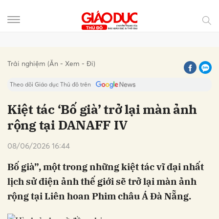
Gửi bình luận
Trải nghiệm (Ăn - Xem - Đi)
Theo dõi Giáo dục Thủ đô trên
Kiệt tác ‘Bố già’ trở lại màn ảnh
rộng tại DANAFF IV
08/06/2026 16:44
Bố già”, một trong những kiệt tác vĩ đại nhất
lịch sử điện ảnh thế giới sẽ trở lại màn ảnh
Hủy
Gửi
rộng tại Liên hoan Phim châu Á Đà Nẵng.