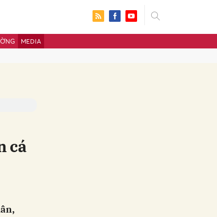
ƯỜNG
MEDIA
n cá
ửi
dân,