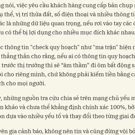
g nói, việc yêu cầu khách hàng cung cấp bản chụp 
ụ thể, vị trí thửa đất, số điện thoại và nhiều thông t
c là những dữ liệu quan trọng, nếu rơi vào tay các 
u có thể bị lợi dụng cho nhiều mục đích khác nhau
c thông tin "check quy hoạch" như "ma trận" hiện 
 thẳng thắn cho rằng, nếu ai có thông tin quy hoạc
i trước thị trường thì sẽ “âm thầm” đi ôm bất động
ội cho riêng mình, chứ không phải kiếm tiền bằng 
h cho mọi người.
, những nguồn tra cứu chia sẻ trên mạng chủ yếu 
m khảo và chưa thể khẳng định chính xác 100%, bở
n dựa vào nhiều yếu tố và thay đổi theo từng giai đ
ên gia cảnh báo, không nên tin và cũng đừng vội bỏ 