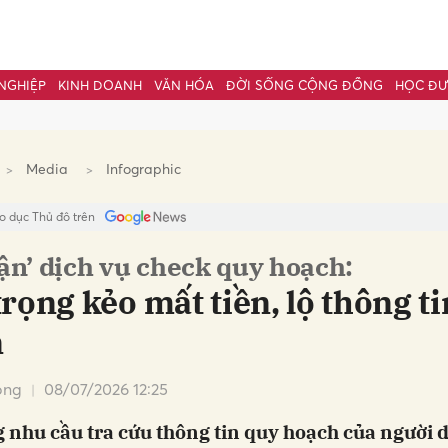
NGHIỆP
KINH DOANH
VĂN HÓA
ĐỜI SỐNG CỘNG ĐỒNG
HỌC Đ
bình luận
Media
Infographic
o dục Thủ đô trên
ận’ dịch vụ check quy hoạch:
rọng kẻo mất tiền, lộ thông ti
n
Hủy
G
ong
08/07/2026 12:25
 nhu cầu tra cứu thông tin quy hoạch của người 