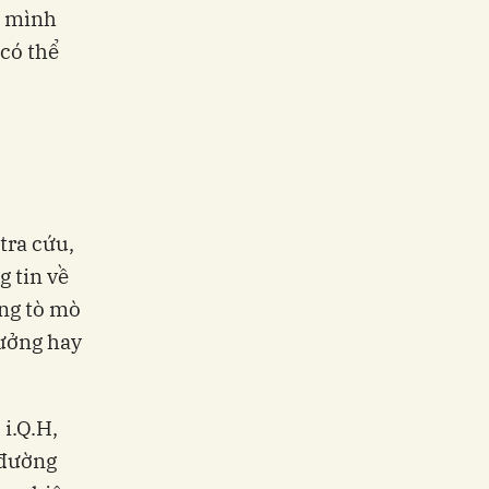
à mình
có thể
tra cứu,
g tin về
ũng tò mò
hưởng hay
 i.Q.H,
 đường