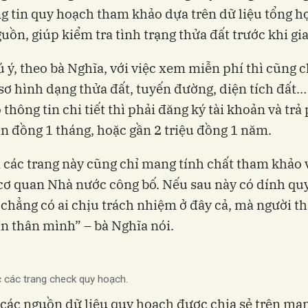
g tin quy hoạch tham khảo dựa trên dữ liệu tổng h
uồn, giúp kiểm tra tình trạng thửa đất trước khi gia
 ý, theo bà Nghĩa, với việc xem miễn phí thì cũng c
sơ hình dạng thửa đất, tuyến đường, diện tích đất
thông tin chi tiết thì phải đăng ký tài khoản và trả
n đồng 1 tháng, hoặc gần 2 triệu đồng 1 năm.
 các trang này cũng chỉ mang tính chất tham khảo 
cơ quan Nhà nước công bố. Nếu sau này có dính qu
 chẳng có ai chịu trách nhiệm ở đây cả, mà người thi
n thân mình” – bà Nghĩa nói.
c các trang check quy hoạch.
 các nguồn dữ liệu quy hoạch được chia sẻ trên mạ