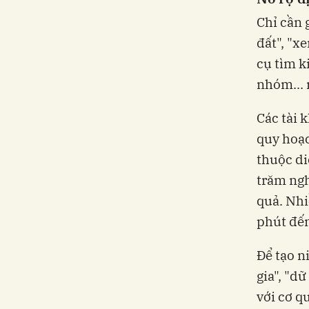
Chỉ cần 
đất", "x
cụ tìm k
nhóm... 
Các tài 
quy hoạc
thuộc di
trăm ngh
quả. Nhi
phút đến
Để tạo n
gia", "d
với cơ q