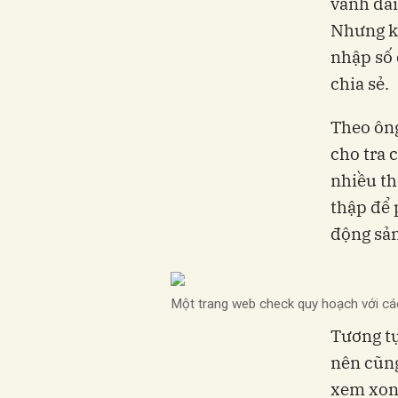
vành đai
Nhưng kh
nhập số 
chia sẻ.
Theo ông
cho tra 
nhiều th
thập để 
động sản
Một trang web check quy hoạch với các
Tương tự
nên cũng
xem xong