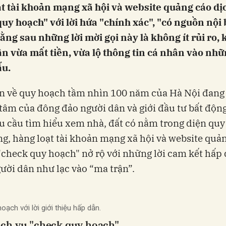
t tài khoản mạng xã hội và website quảng cáo dị
uy hoạch" với lời hứa "chính xác", "có nguồn nội 
ằng sau những lời mời gọi này là không ít rủi ro, 
n vừa mất tiền, vừa lộ thông tin cá nhân vào nhữ
ấu.
n về quy hoạch tầm nhìn 100 năm của Hà Nội đang
tâm của đông đảo người dân và giới đầu tư bất động
 cầu tìm hiểu xem nhà, đất có nằm trong diện qu
g, hàng loạt tài khoản mạng xã hội và website quả
"check quy hoạch" nở rộ với những lời cam kết hấp
ười dân như lạc vào “ma trận”.
ch với lời giới thiệu hấp dẫn.
ịch vụ "check quy hoạch"