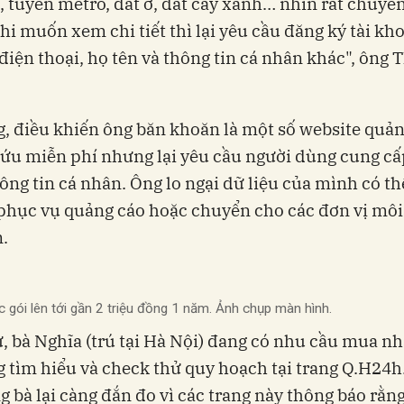
, tuyến metro, đất ở, đất cây xanh… nhìn rất chuyê
i muốn xem chi tiết thì lại yêu cầu đăng ký tài kh
điện thoại, họ tên và thông tin cá nhân khác", ông 
, điều khiến ông băn khoăn là một số website quả
cứu miễn phí nhưng lại yêu cầu người dùng cung c
ông tin cá nhân. Ông lo ngại dữ liệu của mình có th
phục vụ quảng cáo hoặc chuyển cho các đơn vị môi 
.
 gói lên tới gần 2 triệu đồng 1 năm. Ảnh chụp màn hình.
, bà Nghĩa (trú tại Hà Nội) đang có nhu cầu mua nh
 tìm hiểu và check thử quy hoạch tại trang Q.H24h
 bà lại càng đắn đo vì các trang này thông báo rằn