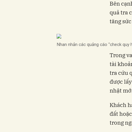
Bên cạnh
quả tra 
tăng sức
Nhan nhản các quảng cáo "check quy h
Trong va
tài khoả
tra cứu 
được lấy
nhật mới
Khách h
đất hoặc
trong ng