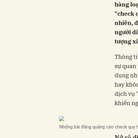
hàng loạ
"check q
nhiên, đ
người dâ
tượng x
Thông ti
sự quan 
dụng nhu
hay khôn
dịch vụ 
khiến ng
Những bài đăng quảng cáo check quy hoạ
Nở rộ d