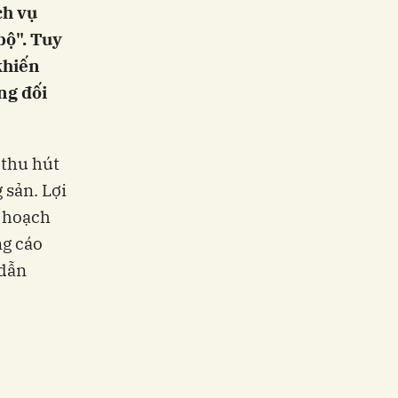
ch vụ
bộ". Tuy
khiến
ng đối
 thu hút
 sản. Lợi
y hoạch
ng cáo
 dẫn