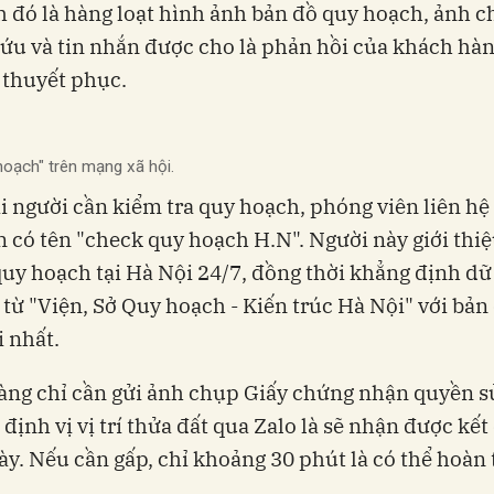
 đó là hàng loạt hình ảnh bản đồ quy hoạch, ảnh c
cứu và tin nhắn được cho là phản hồi của khách h
 thuyết phục.
oạch" trên mạng xã hội.
i người cần kiểm tra quy hoạch, phóng viên liên hệ
n có tên "check quy hoạch H.N". Người này giới thi
quy hoạch tại Hà Nội 24/7, đồng thời khẳng định dữ
 từ "Viện, Sở Quy hoạch - Kiến trúc Hà Nội" với bản
 nhất.
àng chỉ cần gửi ảnh chụp Giấy chứng nhận quyền s
 định vị vị trí thửa đất qua Zalo là sẽ nhận được kết
ày. Nếu cần gấp, chỉ khoảng 30 phút là có thể hoàn