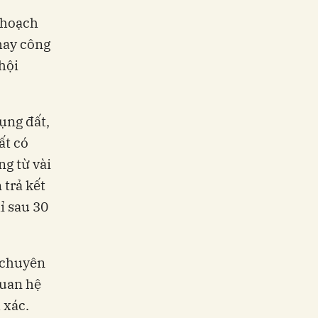
 hoạch
hay công
hội
.
ụng đất,
ất có
g từ vài
 trả kết
ỉ sau 30
ũ chuyên
quan hệ
 xác.