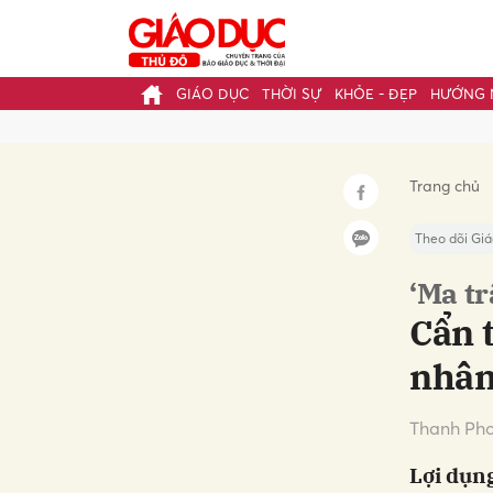
GIÁO DỤC
THỜI SỰ
KHỎE - ĐẸP
HƯỚNG 
Gửi 
Trang chủ
Theo dõi Giá
‘Ma tr
Cẩn t
nhâ
Thanh Ph
Lợi dụng