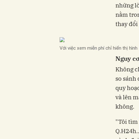
những lờ
nằm tron
thay đổi
Với việc xem miễn phí chỉ hiển thị hình 
Nguy cơ
Không ch
so sánh 
quy hoạc
và lên m
không.
"Tôi tìm
Q.H24h..