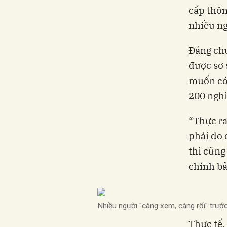
cấp thôn
nhiều ng
Đáng chú
được sơ 
muốn có 
200 nghì
“Thực ra
phải do 
thì cũng
chính bả
Nhiều người "càng xem, càng rối" trướ
Thực tế,