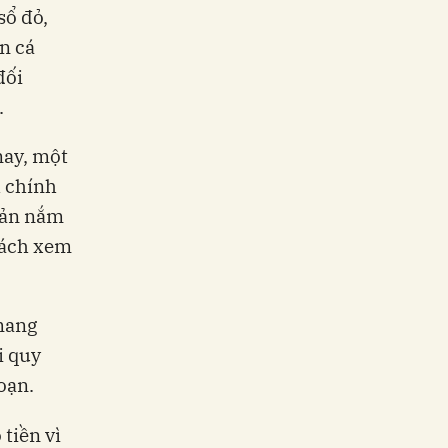
sổ đỏ,
in cá
đối
.
nay, một
h chính
 sản nắm
cách xem
mang
i quy
oạn.
tiền vì