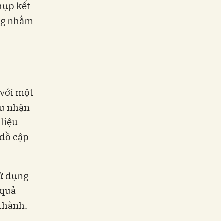
hụp kết
àng nhằm
 với một
ệu nhận
 liệu
 đồ cập
ử dụng
 quả
 thành.