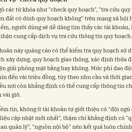
gõ các từ khóa như "check quy hoạch", "tra cứu quy
em đất có dính quy hoạch không" trên mạng xã hội 
iếm, người dùng sẽ dễ dàng tìm thấy các tài khoản, 
nhận cung cấp dịch vụ tra cứu thông tin quy hoạch
khoản này quảng cáo có thể kiểm tra quy hoạch sử d
h xây dựng, quy hoạch giao thông, xác định thửa đ
ện giải phóng mặt bằng hay không. Mức phí dao độn
ìn đến vài triệu đồng, tùy theo nhu cầu và thời gian
ều nơi còn khẳng định có thể cung cấp thông tin ch
 vài giờ.
iềm tin, không ít tài khoản tự giới thiệu có "đội ng
ữ liệu cập nhật mới nhất", thậm chí khẳng định có "
uan quản lý", "nguồn nội bộ" nên kết quả luôn chính