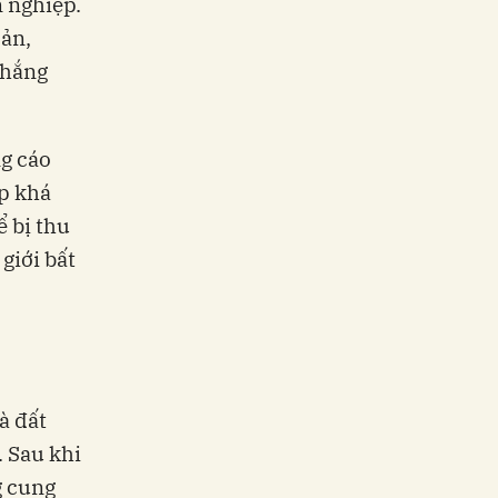
n nghiệp.
oản,
Thắng
ng cáo
ấp khá
ể bị thu
giới bất
à đất
. Sau khi
g cung