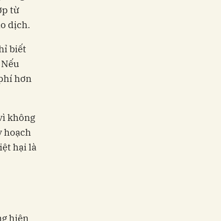
ợp từ
o dịch.
hỉ biết
… Nếu
 phí hơn
vì không
y hoạch
ệt hại là
ng hiện