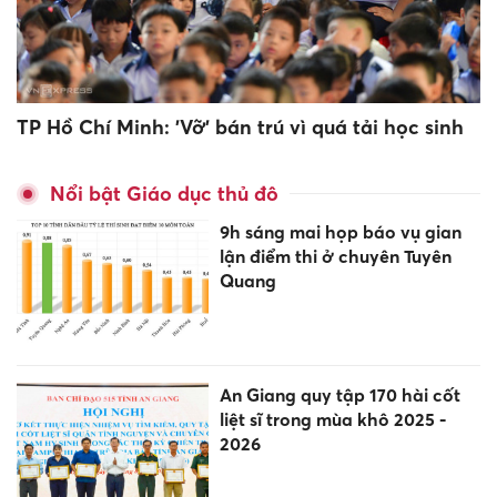
TP Hồ Chí Minh: 'Vỡ' bán trú vì quá tải học sinh
Nổi bật Giáo dục thủ đô
9h sáng mai họp báo vụ gian
lận điểm thi ở chuyên Tuyên
Quang
An Giang quy tập 170 hài cốt
liệt sĩ trong mùa khô 2025 -
2026