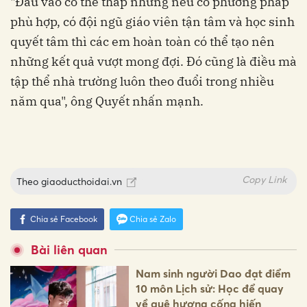
"Đầu vào có thể thấp nhưng nếu có phương pháp
phù hợp, có đội ngũ giáo viên tận tâm và học sinh
quyết tâm thì các em hoàn toàn có thể tạo nên
những kết quả vượt mong đợi. Đó cũng là điều mà
tập thể nhà trường luôn theo đuổi trong nhiều
năm qua", ông Quyết nhấn mạnh.
Copy Link
Theo
giaoducthoidai.vn
Chia sẻ Facebook
Chia sẻ Zalo
Bài liên quan
Nam sinh người Dao đạt điểm
10 môn Lịch sử: Học để quay
về quê hương cống hiến