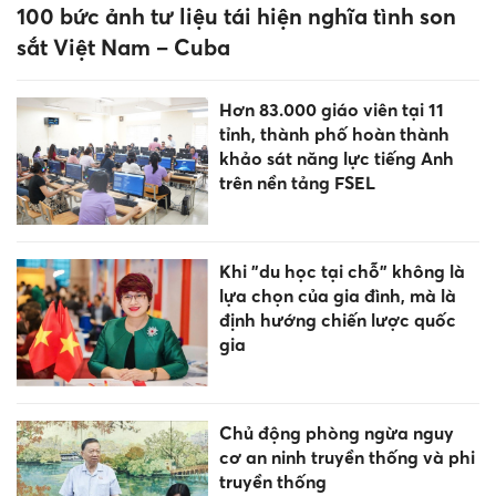
Sắp xếp cơ sở giáo dục: Tối ưu
hóa các nguồn lực đầu tư
Gia Lai giảm 568 trường sau
sắp xếp, bảo lưu phụ cấp cho
cán bộ quản lý
Top 3 con giáp phát tài, đếm
tiền mỏi tay trong tháng 7 Âm