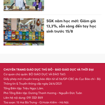
XSMB 4/8 - Kết quả xổ số miền
Bắc hôm nay ngày 4/8/2026
'Nhảy cóc' hai lớp để thi đại
học, nữ sinh gây sốt vì đỗ
trường danh tiếng
Họp báo, phát động Giải Báo
chí toàn quốc ‘Vì sự nghiệp
giáo dục Việt Nam’ năm 2026