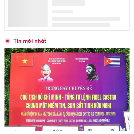
Hơn 83.000 giáo viên tại 11
tỉnh, thành phố hoàn thành
khảo sát năng lực tiếng Anh
trên nền tảng FSEL
Phối hợp liên ngành bảo đảm
an toàn trường học, phòng
chống bạo lực học đường
Hơn 700 giáo viên Hưng Yên
được bồi dưỡng kỹ năng dạy
hát Chèo