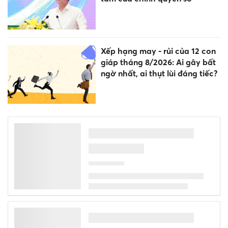
Xếp hạng may - rủi của 12 con
giáp tháng 8/2026: Ai gây bất
ngờ nhất, ai thụt lùi đáng tiếc?
9h sáng mai họp báo vụ gian
lận điểm thi ở chuyên Tuyên
Quang
Lan tỏa phong trào bảo vệ an
ninh Tổ quốc trong môi trường
giáo dục