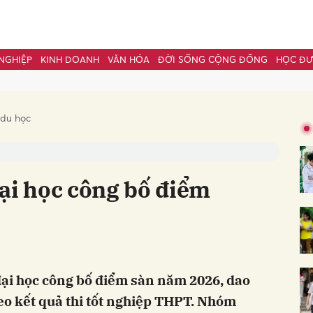
NGHIỆP
KINH DOANH
VĂN HÓA
ĐỜI SỐNG CỘNG ĐỒNG
HỌC Đ
bình luận
 du học
ại học công bố điểm
Hủy
G
đại học công bố điểm sàn năm 2026, dao
eo kết quả thi tốt nghiệp THPT. Nhóm