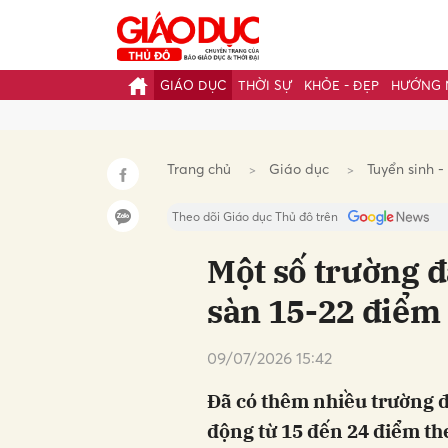
GIÁO DỤC
THỜI SỰ
KHỎE - ĐẸP
HƯỚNG 
Gửi 
Trang chủ
Giáo dục
Tuyển sinh -
Theo dõi Giáo dục Thủ đô trên
Một số trường đ
sàn 15-22 điểm
09/07/2026 15:42
Đã có thêm nhiều trường 
động từ 15 đến 24 điểm th