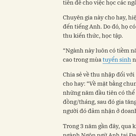
tiền đề cho việc học các n
Chuyên gia này cho hay, hi
đến tiếng Anh. Do đó, họ có l
thu kiến thức, học tập.
“Ngành này luôn có tiềm nă
cao trong mùa
tuyển sinh
n
Chia sẻ về thu nhập đối v
cho hay: “Về mặt bằng chu
những năm đầu tiên có thể
đồng/tháng, sau đó gia tăng
người đó đảm nhận ở doanh
Trong 3 năm gần đây, qua k
ngành Ngôn ngữ Anh tại Đại