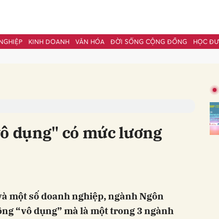
NGHIỆP
KINH DOANH
VĂN HÓA
ĐỜI SỐNG CỘNG ĐỒNG
HỌC Đ
bình luận
vô dụng" có mức lương
Hủy
G
và một số doanh nghiệp, ngành Ngôn
ng “vô dụng” mà là một trong 3 ngành