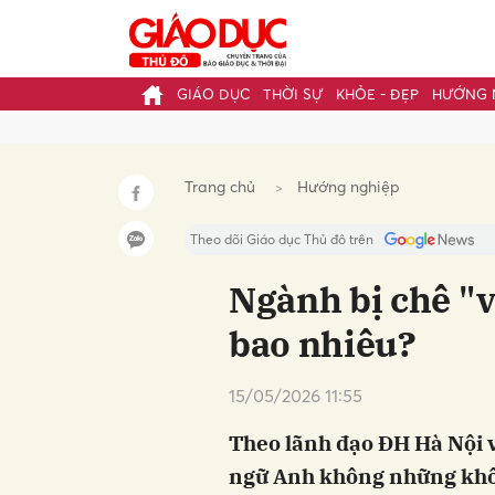
GIÁO DỤC
THỜI SỰ
KHỎE - ĐẸP
HƯỚNG 
Gửi 
Trang chủ
Hướng nghiệp
Theo dõi Giáo dục Thủ đô trên
Ngành bị chê "
bao nhiêu?
15/05/2026 11:55
Theo lãnh đạo ĐH Hà Nội 
ngữ Anh không những khô