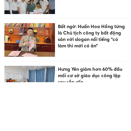
Bất ngờ: Huấn Hoa Hồng từng
là Chủ tịch công ty bất động
sản với slogan nổi tiếng “có
làm thì mới có ăn”
Hưng Yên giảm hơn 60% đầu
mối cơ sở giáo dục công lập
sau sắp xếp
1.660 học sinh, sinh viên nhập
học Trường Cao đẳng Kỹ
thuật Công nghệ Quy Nhơn