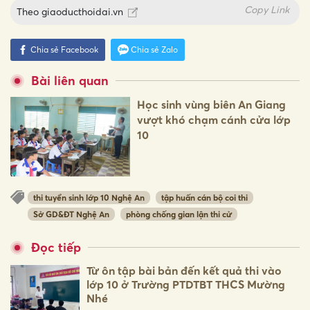
Copy Link
Theo
giaoducthoidai.vn
Chia sẻ Facebook
Chia sẻ Zalo
Bài liên quan
Học sinh vùng biên An Giang
vượt khó chạm cánh cửa lớp
10
thi tuyển sinh lớp 10 Nghệ An
tập huấn cán bộ coi thi
Sở GD&ĐT Nghệ An
phòng chống gian lận thi cử
Đọc tiếp
Từ ôn tập bài bản đến kết quả thi vào
lớp 10 ở Trường PTDTBT THCS Mường
Nhé