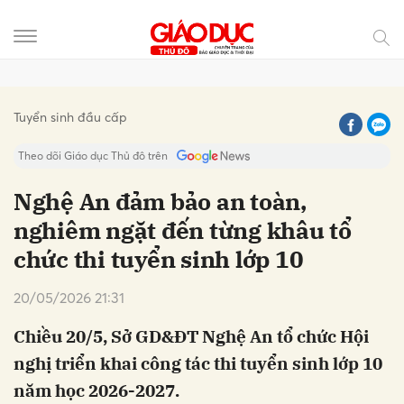
Gửi bình luận
Tuyển sinh đầu cấp
Theo dõi Giáo dục Thủ đô trên
Nghệ An đảm bảo an toàn,
nghiêm ngặt đến từng khâu tổ
chức thi tuyển sinh lớp 10
20/05/2026 21:31
Chiều 20/5, Sở GD&ĐT Nghệ An tổ chức Hội
Hủy
Gửi
nghị triển khai công tác thi tuyển sinh lớp 10
năm học 2026-2027.