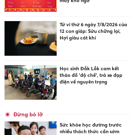
may khó ngờ
Tử vi thứ 6 ngày 7/8/2026 của
12 con giáp: Sửu chững lại,
Hợi giàu cát khí
Học sinh Đắk Lắk cam kết
tháo đồ 'độ chế', trả xe đạp
điện về nguyên trạng
Đừng bỏ lỡ
Sức khỏe học đường trước
nhiều thách thức cần sớm