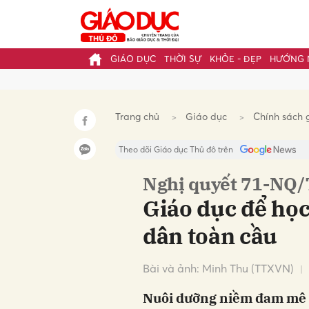
GIÁO DỤC
THỜI SỰ
KHỎE - ĐẸP
HƯỚNG 
Gửi 
Trang chủ
Giáo dục
Chính sách 
Theo dõi Giáo dục Thủ đô trên
Nghị quyết 71-NQ
Giáo dục để học
dân toàn cầu
Bài và ảnh: Minh Thu (TTXVN)
Nuôi dưỡng niềm đam mê h