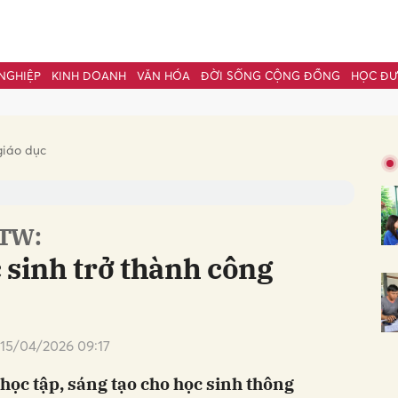
NGHIỆP
KINH DOANH
VĂN HÓA
ĐỜI SỐNG CỘNG ĐỒNG
HỌC Đ
bình luận
giáo dục
/TW:
 sinh trở thành công
Hủy
G
15/04/2026 09:17
ọc tập, sáng tạo cho học sinh thông