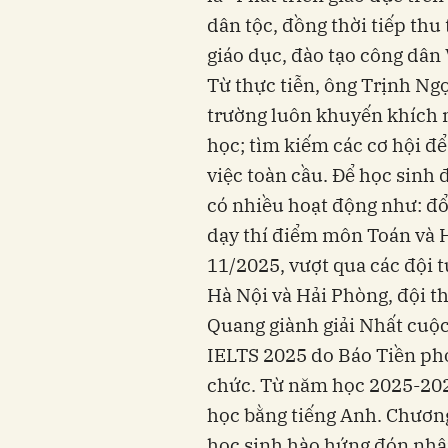
dân tộc, đồng thời tiếp thu
giáo dục, đào tạo công dân
Từ thực tiễn, ông Trịnh Ng
trường luôn khuyến khích m
học; tìm kiếm các cơ hội để
việc toàn cầu. Để học sinh 
có nhiều hoạt động như: đổ
dạy thí điểm môn Toán và 
11/2025, vượt qua các đội t
Hà Nội và Hải Phòng, đội 
Quang giành giải Nhất cuộc
IELTS 2025 do Báo Tiền pho
chức. Từ năm học 2025-202
học bằng tiếng Anh. Chương
học sinh hào hứng đón nhận.