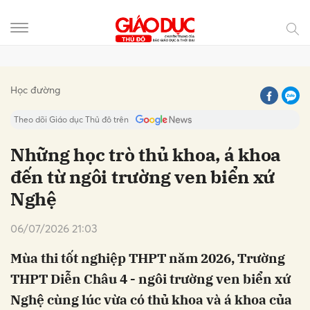
Gửi bình luận
Học đường
Theo dõi Giáo dục Thủ đô trên
Những học trò thủ khoa, á khoa
đến từ ngôi trường ven biển xứ
Nghệ
06/07/2026 21:03
Mùa thi tốt nghiệp THPT năm 2026, Trường
Hủy
Gửi
THPT Diễn Châu 4 - ngôi trường ven biển xứ
Nghệ cùng lúc vừa có thủ khoa và á khoa của