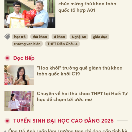
chúc mừng thủ khoa toàn
quốc tổ hợp A01
học trò
thủ khoa
á khoa
Nghệ An
giáo dục
trường ven biển
THPT Diễn Châu 4
Đọc tiếp
"Hoa khôi" trường quê giành thủ khoa
toàn quốc khối C19
Chuyện về hai thủ khoa THPT tại Huế: Tự
học để chạm tới ước mơ
TUYỂN SINH ĐẠI HỌC CAO ĐẲNG 2026
Ông Đỗ Anh Tuấn làm Trưởng Ban chỉ đạo cấp tỉnh kỳ