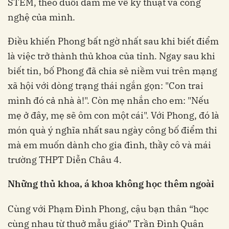
STEM, theo đuổi đam mê về kỹ thuật và công
nghệ của mình.
Điều khiến Phong bất ngờ nhất sau khi biết điểm
là việc trở thành thủ khoa của tỉnh. Ngay sau khi
biết tin, bố Phong đã chia sẻ niềm vui trên mạng
xã hội với dòng trạng thái ngắn gọn: "Con trai
mình đó cả nhà à!". Còn mẹ nhắn cho em: "Nếu
mẹ ở đây, mẹ sẽ ôm con một cái". Với Phong, đó là
món quà ý nghĩa nhất sau ngày công bố điểm thi
mà em muốn dành cho gia đình, thầy cô và mái
trường THPT Diễn Châu 4.
Những thủ khoa, á khoa không học thêm ngoài
Cùng với Phạm Đình Phong, cậu bạn thân “học
cùng nhau từ thuở mẫu giáo” Trần Đình Quân