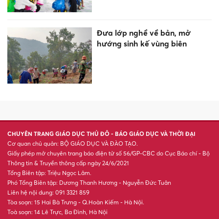
Đưa lớp nghề về bản, mở
hướng sinh kế vùng biên
CHUYÊN TRANG GIÁO DỤC THỦ ĐÔ - BÁO GIÁO DỤC VÀ THỜI ĐẠI
Cơ quan chủ quản: BỘ GIÁO DỤC VÀ ĐÀO TẠO.
Giấy phép mở chuyên trang báo điện tử số 56/GP-CBC do Cục Báo chí - Bộ
Thông tin & Truyền thông cấp ngày 24/6/2021
Tổng Biên tập: Triệu Ngọc Lâm.
Phó Tổng Biên tập: Dương Thanh Hương - Nguyễn Đức Tuân
Liên hệ nội dung: 091 3321 859
Tòa soạn: 15 Hai Bà Trưng - Q.Hoàn Kiếm - Hà Nội.
Toà soạn: 14 Lê Trực, Ba Đình, Hà Nội