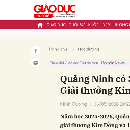
GIÁO DỤC
THỜI SỰ
KHỎE - ĐẸP
HƯỚNG 
Gửi 
Trang chủ
Học đường
Theo dõi Giáo dục Thủ đô trên
Quảng Ninh có 
Giải thưởng Ki
Minh Cương
06/05/2026 20:2
Năm học 2025-2026, Quảng
giải thưởng Kim Đồng và 1