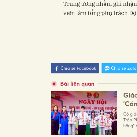
Trung ương nhằm ghi nhận,
viên làm tổng phụ trách Đội
Chia sẻ Facebook
Chia sẻ Zalo
Bài liên quan
Giáo
'Cán
Cô giá
Trần P
hồng" 