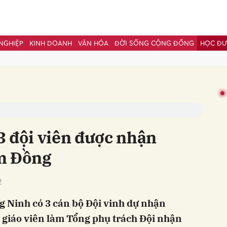
NGHIỆP
KINH DOANH
VĂN HÓA
ĐỜI SỐNG CỘNG ĐỒNG
HỌC Đ
bình luận
3 đội viên được nhận
m Đồng
2
Hủy
G
 Ninh có 3 cán bộ Đội vinh dự nhận
 giáo viên làm Tổng phụ trách Đội nhận