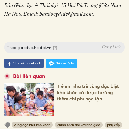
Báo Giáo dục & Thời đại: 15 Hai Bà Trưng (Cửa Nam,
Hà Nội). Email: bandocgdtd@gmail.com.
Copy Link
Theo
giaoducthoidai.vn
Chia sẻ Facebook
Chia sẻ Zalo
Bài liên quan
Trẻ em nhà trẻ vùng đặc biệt
khó khăn có được hưởng
thêm chi phí học tập
vùng đặc biệt khó khăn
chính sách đối với nhà giáo
phụ cấp