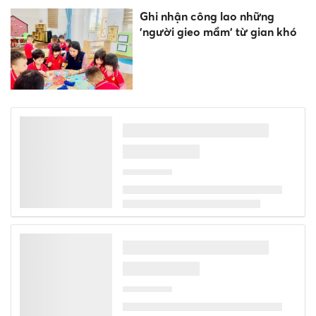
Ghi nhận công lao những
'người gieo mầm' từ gian khó