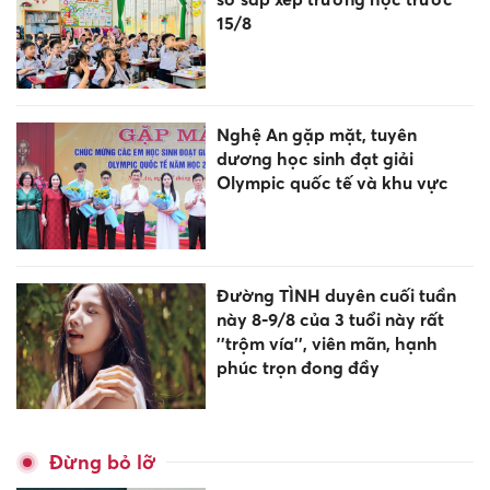
15/8
Nghệ An gặp mặt, tuyên
dương học sinh đạt giải
Olympic quốc tế và khu vực
Đường TÌNH duyên cuối tuần
này 8-9/8 của 3 tuổi này rất
''trộm vía'', viên mãn, hạnh
phúc trọn đong đầy
Đừng bỏ lỡ