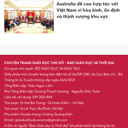
Australia đề cao hợp tác với
Việt Nam vì hòa bình, ổn định
và thịnh vượng khu vực
CHUYÊN TRANG GIÁO DỤC THỦ ĐÔ - BÁO GIÁO DỤC VÀ THỜI ĐẠI
Cơ quan chủ quản: BỘ GIÁO DỤC VÀ ĐÀO TẠO.
Giấy phép mở chuyên trang báo điện tử số 56/GP-CBC do Cục Báo chí - Bộ
Thông tin & Truyền thông cấp ngày 24/6/2021
Tổng Biên tập: Triệu Ngọc Lâm.
Phó Tổng Biên tập: Dương Thanh Hương - Nguyễn Đức Tuân
Liên hệ nội dung: 091 3321 859
Tòa soạn: 15 Hai Bà Trưng - Q.Hoàn Kiếm - Hà Nội.
Toà soạn: 14 Lê Trực, Ba Đình, Hà Nội
Phụ trách chuyên trang: Hoàng Quang Kiên
Email: giaoducthudo.ecoms@gmail.com
® Ghi rõ nguồn “Báo Giáo dục & Thời đại” khi phát hành lại thông tin từ