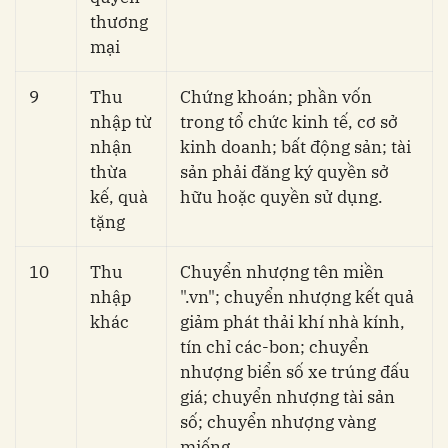
thương
mại
9
Thu
Chứng khoán; phần vốn
nhập từ
trong tổ chức kinh tế, cơ sở
nhận
kinh doanh; bất động sản; tài
thừa
sản phải đăng ký quyền sở
kế, quà
hữu hoặc quyền sử dụng.
tặng
10
Thu
Chuyển nhượng tên miền
nhập
".vn"; chuyển nhượng kết quả
khác
giảm phát thải khí nhà kính,
tín chỉ các-bon; chuyển
nhượng biển số xe trúng đấu
giá; chuyển nhượng tài sản
số; chuyển nhượng vàng
miếng.