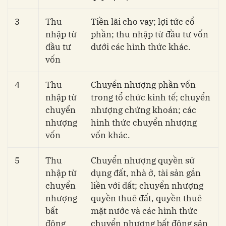
3
Thu
Tiền lãi cho vay; lợi tức cổ
nhập từ
phần; thu nhập từ đầu tư vốn
đầu tư
dưới các hình thức khác.
vốn
4
Thu
Chuyển nhượng phần vốn
nhập từ
trong tổ chức kinh tế; chuyển
chuyển
nhượng chứng khoán; các
nhượng
hình thức chuyển nhượng
vốn
vốn khác.
5
Thu
Chuyển nhượng quyền sử
nhập từ
dụng đất, nhà ở, tài sản gắn
chuyển
liền với đất; chuyển nhượng
nhượng
quyền thuê đất, quyền thuê
bất
mặt nước và các hình thức
động
chuyển nhượng bất động sản