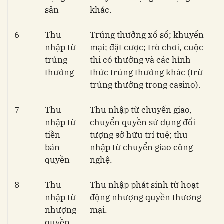
sản
khác.
6
Thu
Trúng thưởng xổ số; khuyến
nhập từ
mại; đặt cược; trò chơi, cuộc
trúng
thi có thưởng và các hình
thưởng
thức trúng thưởng khác (trừ
trúng thưởng trong casino).
7
Thu
Thu nhập từ chuyển giao,
nhập từ
chuyển quyền sử dụng đối
tiền
tượng sở hữu trí tuệ; thu
bản
nhập từ chuyển giao công
quyền
nghệ.
8
Thu
Thu nhập phát sinh từ hoạt
nhập từ
động nhượng quyền thương
nhượng
mại.
quyền