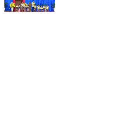
Cà Mau nỗ lực hoàn thành
sắp xếp cơ sở giáo dục trước
ngày 30/8
Sống KÍN tiếng nhưng cực
GIỎI, cuối tuần này 8-9/8 chúc
mừng 3 tuổi có vận trình rực
rỡ, làm ăn LỘC lá mạnh nhất!
Việt Nam giành 7 huy chương
tại Olympic Trí tuệ nhân tạo
quốc tế 2026