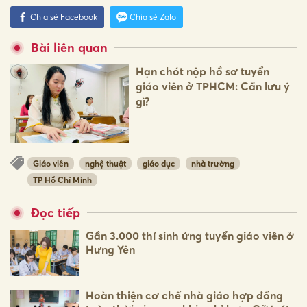
Chia sẻ Facebook
Chia sẻ Zalo
Bài liên quan
Hạn chót nộp hồ sơ tuyển
giáo viên ở TPHCM: Cần lưu ý
gì?
Giáo viên
nghệ thuật
giáo dục
nhà trường
TP Hồ Chí Minh
Đọc tiếp
Gần 3.000 thí sinh ứng tuyển giáo viên ở
Hưng Yên
Hoàn thiện cơ chế nhà giáo hợp đồng