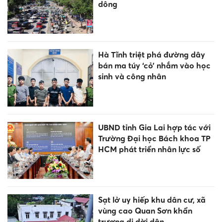
dông
Hà Tĩnh triệt phá đường dây
bán ma túy ‘cỏ’ nhắm vào học
sinh và công nhân
UBND tỉnh Gia Lai hợp tác với
Trường Đại học Bách khoa TP
HCM phát triển nhân lực số
Sạt lở uy hiếp khu dân cư, xã
vùng cao Quan Sơn khẩn
trương di dời dân