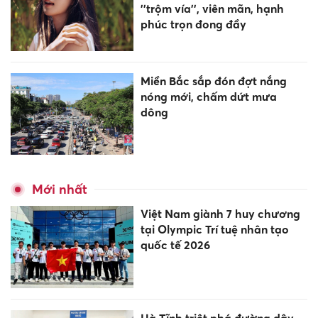
''trộm vía'', viên mãn, hạnh
phúc trọn đong đầy
Miền Bắc sắp đón đợt nắng
nóng mới, chấm dứt mưa
dông
Mới nhất
Việt Nam giành 7 huy chương
tại Olympic Trí tuệ nhân tạo
quốc tế 2026
Hà Tĩnh triệt phá đường dây