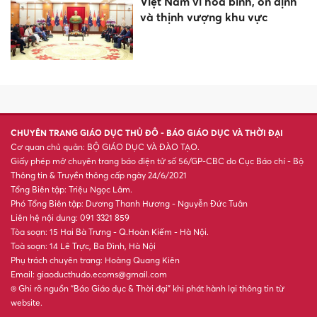
Việt Nam vì hòa bình, ổn định
và thịnh vượng khu vực
CHUYÊN TRANG GIÁO DỤC THỦ ĐÔ - BÁO GIÁO DỤC VÀ THỜI ĐẠI
Cơ quan chủ quản: BỘ GIÁO DỤC VÀ ĐÀO TẠO.
Giấy phép mở chuyên trang báo điện tử số 56/GP-CBC do Cục Báo chí - Bộ
Thông tin & Truyền thông cấp ngày 24/6/2021
Tổng Biên tập: Triệu Ngọc Lâm.
Phó Tổng Biên tập: Dương Thanh Hương - Nguyễn Đức Tuân
Liên hệ nội dung: 091 3321 859
Tòa soạn: 15 Hai Bà Trưng - Q.Hoàn Kiếm - Hà Nội.
Toà soạn: 14 Lê Trực, Ba Đình, Hà Nội
Phụ trách chuyên trang: Hoàng Quang Kiên
Email: giaoducthudo.ecoms@gmail.com
® Ghi rõ nguồn “Báo Giáo dục & Thời đại” khi phát hành lại thông tin từ
website.