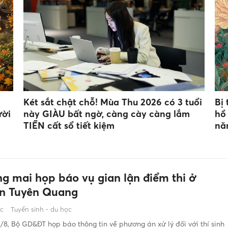
Két sắt chật chỗ! Mùa Thu 2026 có 3 tuổi
Bị 
ười
này GIÀU bất ngờ, càng cày càng lắm
hồ
TIỀN cất sổ tiết kiệm
nă
ng mai họp báo vụ gian lận điểm thi ở
n Tuyên Quang
ớc
Tuyển sinh - du học
/8, Bộ GD&ĐT họp báo thông tin về phương án xử lý đối với thí sinh