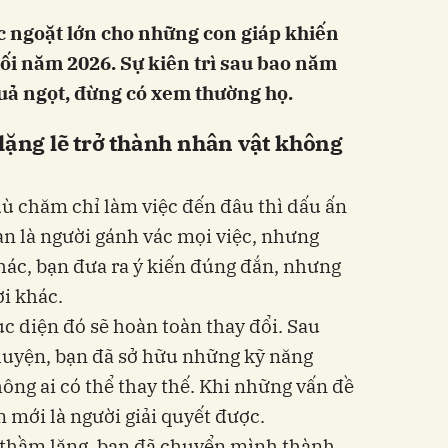
c ngoặt lớn cho những con giáp khiến
ối năm 2026. Sự kiên trì sau bao năm
uả ngọt, đừng có xem thường họ.
 lặng lẽ trở thành nhân vật không
dù chăm chỉ làm việc đến đâu thì dấu ấn
ạn là người gánh vác mọi việc, nhưng
khác, bạn đưa ra ý kiến đúng đắn, nhưng
ời khác.
c diện đó sẽ hoàn toàn thay đổi. Sau
ôi luyện, bạn đã sở hữu những kỹ năng
ng ai có thể thay thế. Khi những vấn đề
n mới là người giải quyết được.
thầm lặng, bạn đã chuyển mình thành