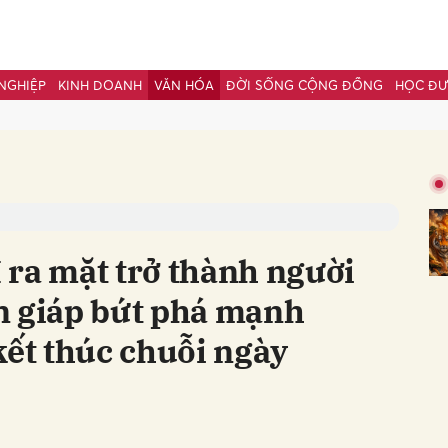
NGHIỆP
KINH DOANH
VĂN HÓA
ĐỜI SỐNG CỘNG ĐỒNG
HỌC Đ
bình luận
 ra mặt trở thành người
n giáp bứt phá mạnh
kết thúc chuỗi ngày
Hủy
G