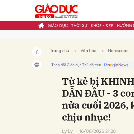
GIÁO DỤC
THỜI SỰ
KHỎE - ĐẸP
HƯỚNG 
Gửi 
Trang chủ
Văn hóa
Horoscope
Theo dõi Giáo dục Thủ đô trên
Từ kẻ bị KHINH
DẪN ĐẦU - 3 co
nửa cuối 2026, 
chịu nhục!
Ly Ly
16/06/2026 21:28