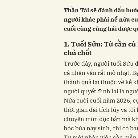
Thần Tài sẽ đánh dấu bướ
người khác phải nể nửa cu
cuối cùng cũng hái được q
1. Tuổi Sửu: Từ cần cù
chủ chốt
Trước đây, người tuổi Sửu 
cá nhân vẫn rất mờ nhạt. B
thành quả lại thuộc về kẻ 
người quyết định lại là ngư
Nửa cuối cuối năm 2026, cụ
thời gian dài tích lũy và t
chuyên môn độc bản mà khô
hóc búa nảy sinh, chỉ có bạ
Từ một nhân viên cần mẫn 