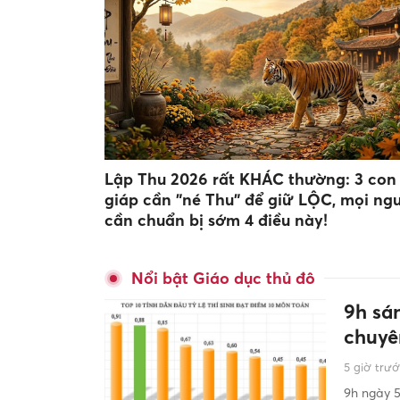
Lập Thu 2026 rất KHÁC thường: 3 con
giáp cần "né Thu" để giữ LỘC, mọi ng
cần chuẩn bị sớm 4 điều này!
Nổi bật Giáo dục thủ đô
9h sá
chuyê
5 giờ trư
9h ngày 5