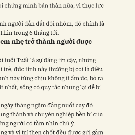
i chứng minh bản thân nữa, vì thực lực
nh người dẫn dắt đội nhóm, đó chính là
Thìn trong 6 tháng tới.
 xem nhẹ trở thành người được
 tuổi Tuất là sự đáng tin cậy, nhưng
trẻ, đức tính này thường bị coi là điều
ành này từng chịu không ít ấm ức, bỏ ra
t nhất, sống có quy tắc nhưng lại dễ bị
ngày tháng ngậm đắng nuốt cay đó
ung thành và chuyên nghiệp bền bỉ của
ng người có tầm nhìn chú ý.
ng và vị trí then chốt đều được gửi gắm