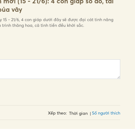
 mới (15 - 21/6): 4 con giáp số đỏ, tài
bủa vây
y 15 - 21/6, 4 con giáp dưới đây sẽ được đại cát tinh nâng
 trình thăng hoa, cả tình tiền đều khởi sắc.
Số người thích
Xếp theo:
Thời gian