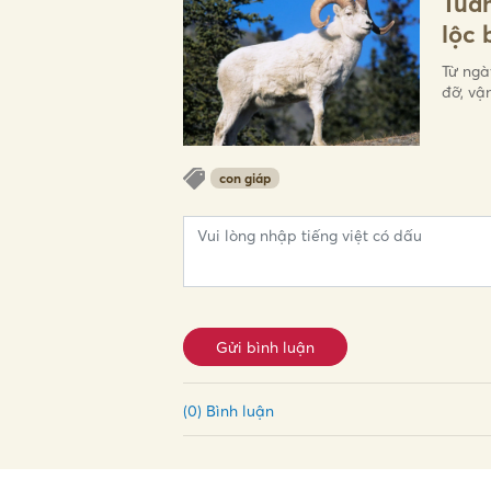
Tuần
lộc 
Từ ngà
đỡ, vận
con giáp
Gửi bình luận
(0) Bình luận