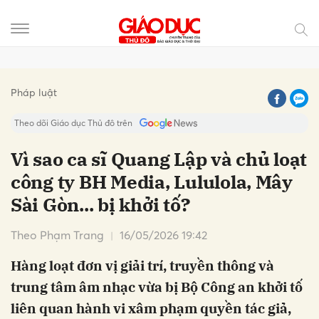
Gửi bình luận
Pháp luật
Theo dõi Giáo dục Thủ đô trên
Vì sao ca sĩ Quang Lập và chủ loạt
công ty BH Media, Lululola, Mây
Sài Gòn... bị khởi tố?
Theo Phạm Trang
16/05/2026 19:42
Hàng loạt đơn vị giải trí, truyền thông và
Hủy
Gửi
trung tâm âm nhạc vừa bị Bộ Công an khởi tố
liên quan hành vi xâm phạm quyền tác giả,