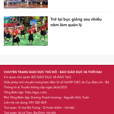
Trở lại bục giảng sau nhiều
năm làm quản lý
CHUYÊN TRANG GIÁO DỤC THỦ ĐÔ - BÁO GIÁO DỤC VÀ THỜI ĐẠI
Cơ quan chủ quản: BỘ GIÁO DỤC VÀ ĐÀO TẠO.
Giấy phép mở chuyên trang báo điện tử số 56/GP-CBC do Cục Báo chí - Bộ
Thông tin & Truyền thông cấp ngày 24/6/2021
Tổng Biên tập: Triệu Ngọc Lâm.
Phó Tổng Biên tập: Dương Thanh Hương - Nguyễn Đức Tuân
Liên hệ nội dung: 091 3321 859
Tòa soạn: 15 Hai Bà Trưng - Q.Hoàn Kiếm - Hà Nội.
Toà soạn: 14 Lê Trực, Ba Đình, Hà Nội