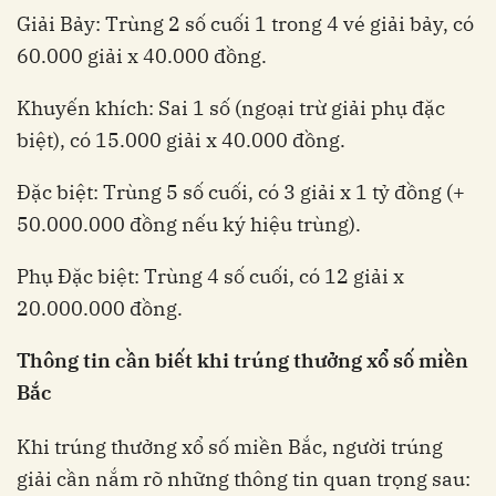
Giải Bảy: Trùng 2 số cuối 1 trong 4 vé giải bảy, có
60.000 giải x 40.000 đồng.
Khuyến khích: Sai 1 số (ngoại trừ giải phụ đặc
biệt), có 15.000 giải x 40.000 đồng.
Đặc biệt: Trùng 5 số cuối, có 3 giải x 1 tỷ đồng (+
50.000.000 đồng nếu ký hiệu trùng).
Phụ Đặc biệt: Trùng 4 số cuối, có 12 giải x
20.000.000 đồng.
Thông tin cần biết khi trúng thưởng xổ số miền
Bắc
Khi trúng thưởng xổ số miền Bắc, người trúng
giải cần nắm rõ những thông tin quan trọng sau: