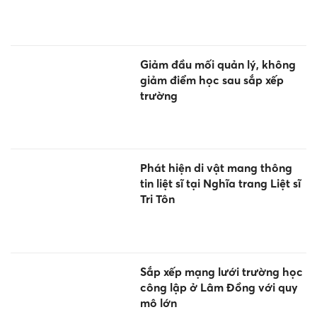
Giảm đầu mối quản lý, không
giảm điểm học sau sắp xếp
trường
Phát hiện di vật mang thông
tin liệt sĩ tại Nghĩa trang Liệt sĩ
Tri Tôn
Sắp xếp mạng lưới trường học
công lập ở Lâm Đồng với quy
mô lớn