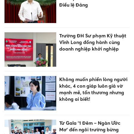
Điều lệ Đảng
Trường ĐH Sư phạm Kỹ thuật
Vĩnh Long đồng hành cùng
doanh nghiệp khởi nghiệp
Không muốn phiền lòng người
khác, 4 con giáp luôn giả vờ
mạnh mẽ, tổn thương nhưng
không ai biết!
Từ Gala '1 Đêm – Ngàn Ước
Mơ' đến ngôi trường bừng