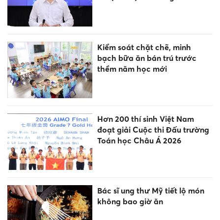
Kiểm soát chặt chẽ, minh
bạch bữa ăn bán trú trước
thềm năm học mới
Hơn 200 thí sinh Việt Nam
đoạt giải Cuộc thi Đấu trường
Toán học Châu Á 2026
Bác sĩ ung thư Mỹ tiết lộ món
không bao giờ ăn