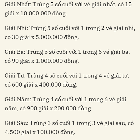
Giải Nhất: Trùng 5 số cuối với vé giải nhất, có 15
giải x 10.000.000 đồng.
Giải Nhì: Trùng 5 số cuối với 1 trong 2 vé giải nhì,
có 30 giải x 5.000.000 đồng.
Giải Ba: Trùng 5 số cuối với 1 trong 6 vé giải ba,
có 90 giải x 1.000.000 đồng.
Giải Tư: Trùng 4 số cuối với 1 trong 4 vé giải tư,
có 600 giải x 400.000 đồng.
Giải Năm: Trùng 4 số cuối với 1 trong 6 vé giải
năm, có 900 giải x 200.000 đồng
Giải Sáu: Trùng 3 số cuối 1 trong 3 vé giải sáu, có
4.500 giải x 100.000 đồng.