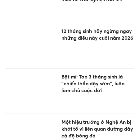
12 tháng sinh hãy ngừng ngay
những điều này cuối năm 2026
Bật mí: Top 3 tháng sinh là
"chiến thần dậy sớm", luôn
làm chủ cuộc đời
Một hiệu trưởng ở Nghệ An bị
khởi tố vì liên quan đường dây
cá độ bóng đá