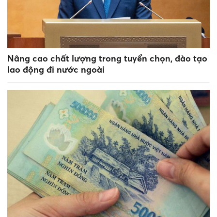
Nâng cao chất lượng trong tuyển chọn, đào tạo
lao động đi nước ngoài