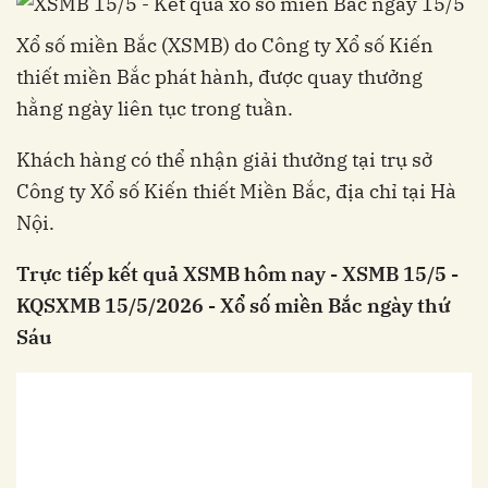
Xổ số miền Bắc (XSMB) do Công ty Xổ số Kiến
thiết miền Bắc phát hành, được quay thưởng
hằng ngày liên tục trong tuần.
Khách hàng có thể nhận giải thưởng tại trụ sở
Công ty Xổ số Kiến thiết Miền Bắc, địa chỉ tại Hà
Nội.
Trực tiếp kết quả XSMB hôm nay - XSMB 15/5 -
KQSXMB 15/5/
2026 - Xổ số miền Bắc ngày thứ
Sáu