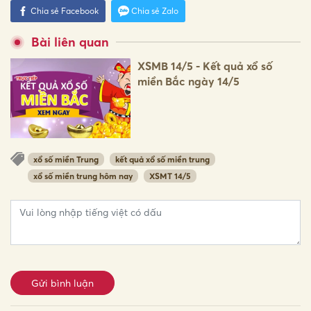
Chia sẻ Facebook
Chia sẻ Zalo
Bài liên quan
XSMB 14/5 - Kết quả xổ số
miền Bắc ngày 14/5
xổ số miền Trung
kết quả xổ số miền trung
xổ số miền trung hôm nay
XSMT 14/5
Gửi bình luận