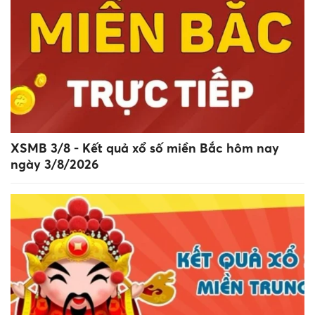
XSMB 3/8 - Kết quả xổ số miền Bắc hôm nay
ngày 3/8/2026