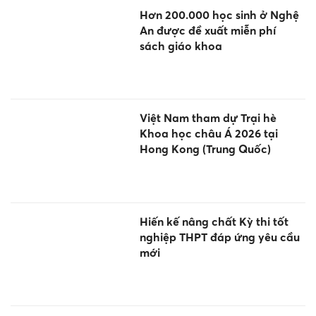
Hơn 200.000 học sinh ở Nghệ
An được đề xuất miễn phí
sách giáo khoa
Việt Nam tham dự Trại hè
Khoa học châu Á 2026 tại
Hong Kong (Trung Quốc)
Hiến kế nâng chất Kỳ thi tốt
nghiệp THPT đáp ứng yêu cầu
mới