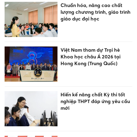
Chuẩn hóa, nâng cao chất
lượng chương trình, giáo trình
giáo dục đại học
Việt Nam tham dự Trại hè
Khoa học châu Á 2026 tại
Hong Kong (Trung Quốc)
Hiến kế nâng chất Kỳ thi tốt
nghiệp THPT đáp ứng yêu cầu
mới