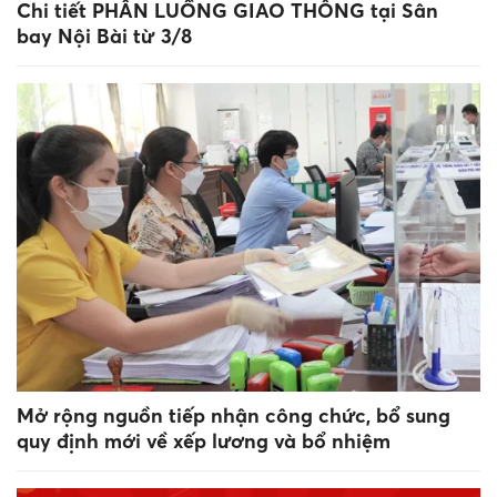
Chi tiết PHÂN LUỒNG GIAO THÔNG tại Sân
bay Nội Bài từ 3/8
Mở rộng nguồn tiếp nhận công chức, bổ sung
quy định mới về xếp lương và bổ nhiệm