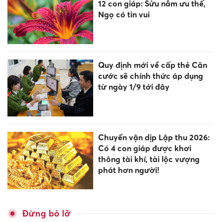
12 con giáp: Sửu nắm ưu thế,
Ngọ có tin vui
Quy định mới về cấp thẻ Căn
cước sẽ chính thức áp dụng
từ ngày 1/9 tới đây
Chuyển vận dịp Lập thu 2026:
Có 4 con giáp được khơi
thông tài khí, tài lộc vượng
phát hơn người!
Đừng bỏ lỡ