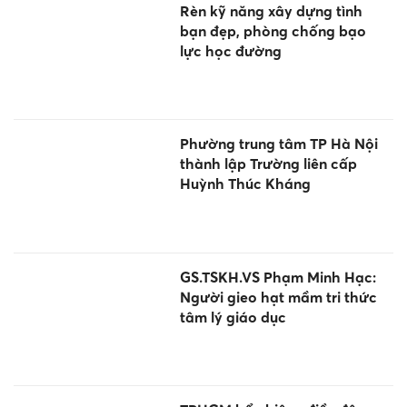
Rèn kỹ năng xây dựng tình
bạn đẹp, phòng chống bạo
lực học đường
Phường trung tâm TP Hà Nội
thành lập Trường liên cấp
Huỳnh Thúc Kháng
GS.TSKH.VS Phạm Minh Hạc:
Người gieo hạt mầm tri thức
tâm lý giáo dục