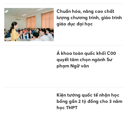
Chuẩn hóa, nâng cao chất
lượng chương trình, giáo trình
giáo dục đại học
Á khoa toàn quốc khối C00
quyết tâm chọn ngành Sư
phạm Ngữ văn
Kiện tướng quốc tế nhận học
bổng gần 2 tỷ đồng cho 3 năm
học THPT