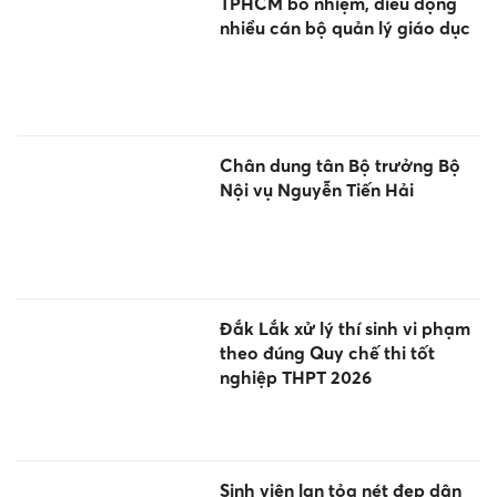
TPHCM bổ nhiệm, điều động
nhiều cán bộ quản lý giáo dục
Chân dung tân Bộ trưởng Bộ
Nội vụ Nguyễn Tiến Hải
Đắk Lắk xử lý thí sinh vi phạm
theo đúng Quy chế thi tốt
nghiệp THPT 2026
Sinh viên lan tỏa nét đẹp dân