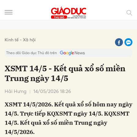
Gửi bình luận
Kinh tế - Xã hội
Theo dõi Giáo dục Thủ đô trên
XSMT 14/5 - Kết quả xổ số miền
Trung ngày 14/5
Hải Hưng
14/05/2026 18:26
XSMT 14/5/2026. Kết quả xổ số hôm nay ngày
14/5. Trực tiếp KQXSMT ngày 14/5. KQXSMT
Hủy
Gửi
14/5. Kết quả xổ số miền Trung ngày
14/5/2026.