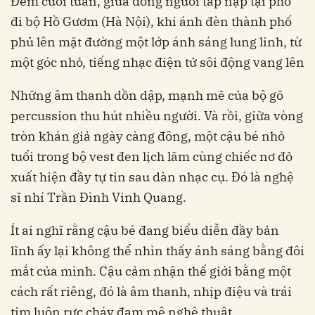
Đêm cuối tuần, giữa dòng người tấp nập tại phố
đi bộ Hồ Gươm (Hà Nội), khi ánh đèn thành phố
phủ lên mặt đường một lớp ánh sáng lung linh, từ
một góc nhỏ, tiếng nhạc điện tử sôi động vang lên
Những âm thanh dồn dập, mạnh mẽ của bộ gõ
percussion thu hút nhiều người. Và rồi, giữa vòng
tròn khán giả ngày càng đông, một cậu bé nhỏ
tuổi trong bộ vest đen lịch lãm cùng chiếc nơ đỏ
xuất hiện đầy tự tin sau dàn nhạc cụ. Đó là nghệ
sĩ nhí Trần Đình Vinh Quang.
Ít ai nghĩ rằng cậu bé đang biểu diễn đầy bản
lĩnh ấy lại không thể nhìn thấy ánh sáng bằng đôi
mắt của mình. Cậu cảm nhận thế giới bằng một
cách rất riêng, đó là âm thanh, nhịp điệu và trái
tim luôn rực cháy đam mê nghệ thuật.