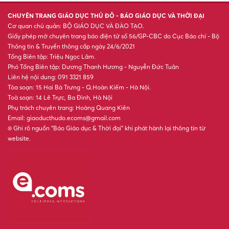
CHUYÊN TRANG GIÁO DỤC THỦ ĐÔ - BÁO GIÁO DỤC VÀ THỜI ĐẠI
Cơ quan chủ quản: BỘ GIÁO DỤC VÀ ĐÀO TẠO.
Giấy phép mở chuyên trang báo điện tử số 56/GP-CBC do Cục Báo chí - Bộ
Thông tin & Truyền thông cấp ngày 24/6/2021
Tổng Biên tập: Triệu Ngọc Lâm.
Phó Tổng Biên tập: Dương Thanh Hương - Nguyễn Đức Tuân
Liên hệ nội dung: 091 3321 859
Tòa soạn: 15 Hai Bà Trưng - Q.Hoàn Kiếm - Hà Nội.
Toà soạn: 14 Lê Trực, Ba Đình, Hà Nội
Phụ trách chuyên trang: Hoàng Quang Kiên
Email: giaoducthudo.ecoms@gmail.com
® Ghi rõ nguồn “Báo Giáo dục & Thời đại” khi phát hành lại thông tin từ
website.