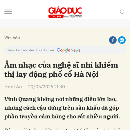
Gửi bình luận
Văn hóa
Theo dõi Giáo dục Thủ đô trên
Âm nhạc của nghệ sĩ nhí khiếm
thị lay động phố cổ Hà Nội
Hoài An
20/05/2026 21:30
Vinh Quang không nói những điều lớn lao,
nhưng cách cậu đứng trên sân khấu đã góp
Hủy
Gửi
phần truyền cảm hứng cho rất nhiều người.