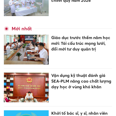
chính quy năm 2026
Mới nhất
Giáo dục trước thềm năm học
mới: Tái cấu trúc mạng lưới,
đổi mới tư duy quản trị
Vận dụng kỹ thuật đánh giá
SEA-PLM nâng cao chất lượng
dạy học ở vùng khó khăn
Khởi tố bác sĩ, y sĩ, nhân viên