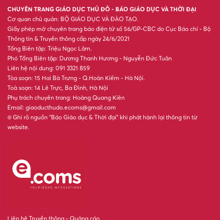
XSMT 7/8 - Kết quả xổ số miền
Trung hôm nay ngày 7/8/2026
Công đoàn Giáo dục Việt Nam
khẳng định vai trò then chốt
thực hiện Nghị quyết 57
Khánh Sky, Vua Quạt và Hồ
Văn Khoa bị khởi tố sau loạt
livestream gây náo loạn mạng
xã hội