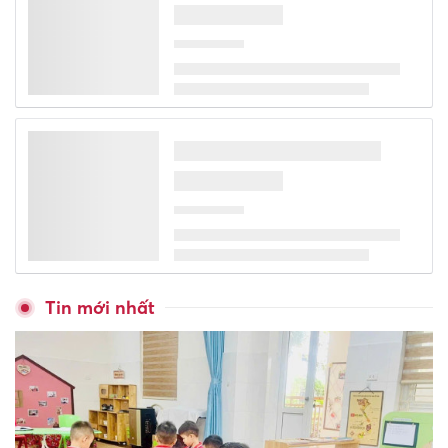
khỏe mạnh
Thái Nguyên hướng tới giảm
đầu mối, tăng quản trị trường
học
Đặt giới hạn rõ ràng hoạt
động của Ban đại diện cha mẹ
học sinh
Trao 100 suất học phẩm Tiếp
bước đến trường cho học sinh