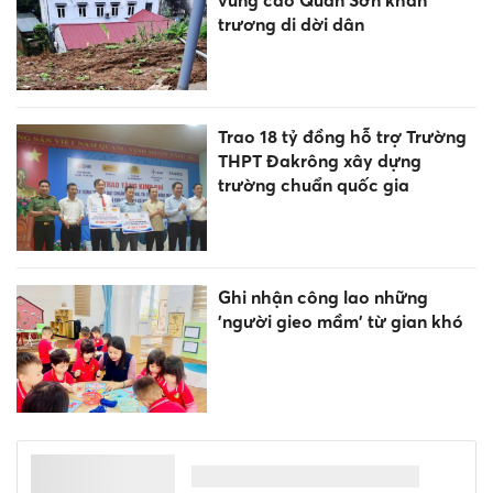
trương di dời dân
Trao 18 tỷ đồng hỗ trợ Trường
THPT Đakrông xây dựng
trường chuẩn quốc gia
Ghi nhận công lao những
'người gieo mầm' từ gian khó
Cần giải pháp đồng bộ để xây
dựng môi trường học đường