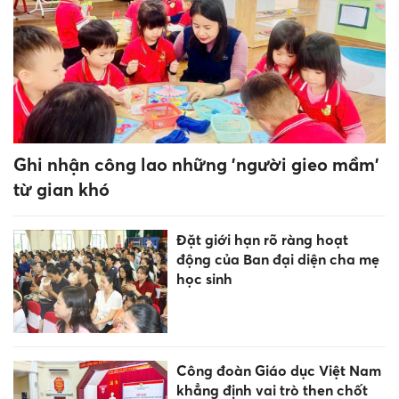
khó khăn ở An Giang
Cà Mau nỗ lực hoàn thành
sắp xếp cơ sở giáo dục trước
ngày 30/8
Sống KÍN tiếng nhưng cực
GIỎI, cuối tuần này 8-9/8 chúc
mừng 3 tuổi có vận trình rực
rỡ, làm ăn LỘC lá mạnh nhất!
Tạo việc làm tại chỗ, xây dựng
thị trường lao động bền vững