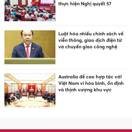
XSMB 7/8 - Kết quả xổ số miền
Bắc hôm nay ngày 7/8/2026
XSMN 7/8 - Kết quả xổ số miền
Nam hôm nay ngày 7/8/2026
Khoản nợ sau bục giảng: Biết
đòi ai?