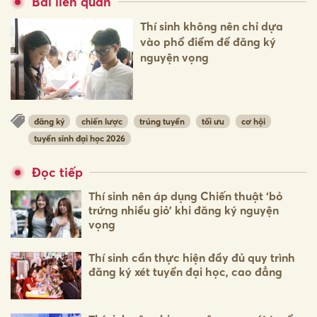
Bài liên quan
Thí sinh không nên chỉ dựa
vào phổ điểm để đăng ký
nguyện vọng
đăng ký
chiến lược
trúng tuyển
tối ưu
cơ hội
tuyển sinh đại học 2026
Đọc tiếp
Thí sinh nên áp dụng Chiến thuật ‘bỏ
trứng nhiều giỏ’ khi đăng ký nguyện
vọng
Thí sinh cần thực hiện đầy đủ quy trình
đăng ký xét tuyển đại học, cao đẳng