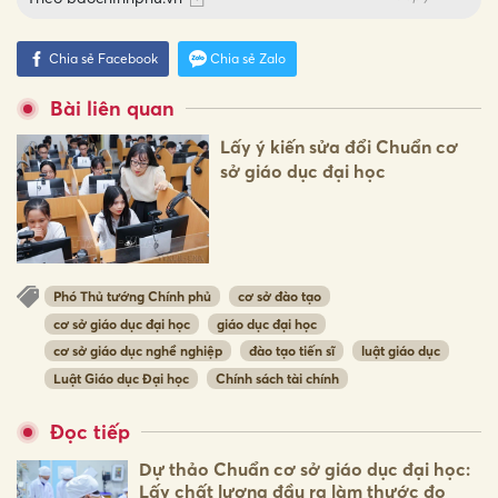
Chia sẻ Facebook
Chia sẻ Zalo
Bài liên quan
Lấy ý kiến sửa đổi Chuẩn cơ
sở giáo dục đại học
Phó Thủ tướng Chính phủ
cơ sở đào tạo
cơ sở giáo dục đại học
giáo dục đại học
cơ sở giáo dục nghề nghiệp
đào tạo tiến sĩ
luật giáo dục
Luật Giáo dục Đại học
Chính sách tài chính
Đọc tiếp
Dự thảo Chuẩn cơ sở giáo dục đại học:
Lấy chất lượng đầu ra làm thước đo