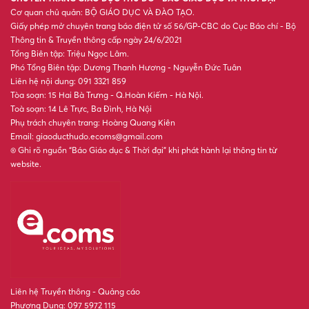
Cơ quan chủ quản: BỘ GIÁO DỤC VÀ ĐÀO TẠO.
Giấy phép mở chuyên trang báo điện tử số 56/GP-CBC do Cục Báo chí - Bộ
Thông tin & Truyền thông cấp ngày 24/6/2021
Tổng Biên tập: Triệu Ngọc Lâm.
Phó Tổng Biên tập: Dương Thanh Hương - Nguyễn Đức Tuân
Liên hệ nội dung: 091 3321 859
Tòa soạn: 15 Hai Bà Trưng - Q.Hoàn Kiếm - Hà Nội.
Toà soạn: 14 Lê Trực, Ba Đình, Hà Nội
Phụ trách chuyên trang: Hoàng Quang Kiên
Email: giaoducthudo.ecoms@gmail.com
® Ghi rõ nguồn “Báo Giáo dục & Thời đại” khi phát hành lại thông tin từ
website.
Liên hệ Truyền thông - Quảng cáo
Phương Dung: 097 5972 115