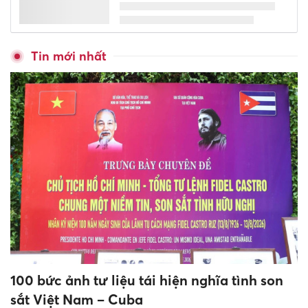
Hơn 83.000 giáo viên tại 11
tỉnh, thành phố hoàn thành
khảo sát năng lực tiếng Anh
trên nền tảng FSEL
Phối hợp liên ngành bảo đảm
an toàn trường học, phòng
chống bạo lực học đường
Hơn 700 giáo viên Hưng Yên
được bồi dưỡng kỹ năng dạy
hát Chèo