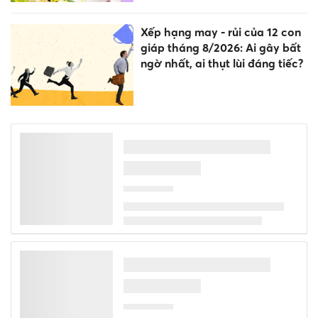
Xếp hạng may - rủi của 12 con
giáp tháng 8/2026: Ai gây bất
ngờ nhất, ai thụt lùi đáng tiếc?
9h sáng mai họp báo vụ gian
lận điểm thi ở chuyên Tuyên
Quang
Lan tỏa phong trào bảo vệ an
ninh Tổ quốc trong môi trường
giáo dục