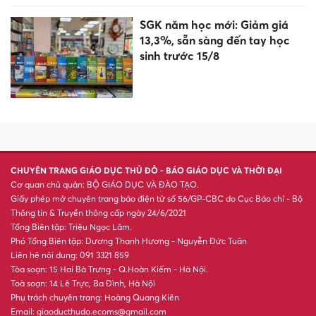
XSMB 4/8 - Kết quả xổ số miền
Bắc hôm nay ngày 4/8/2026
'Nhảy cóc' hai lớp để thi đại
học, nữ sinh gây sốt vì đỗ
trường danh tiếng
Họp báo, phát động Giải Báo
chí toàn quốc ‘Vì sự nghiệp
giáo dục Việt Nam’ năm 2026