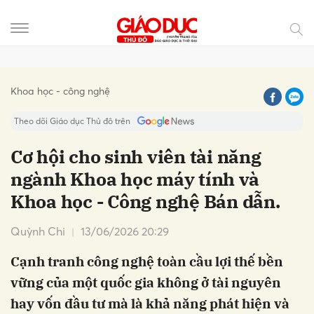
Gửi bình luận
Khoa học - công nghệ
Theo dõi Giáo dục Thủ đô trên
Cơ hội cho sinh viên tài năng
ngành Khoa học máy tính và
Khoa học - Công nghệ Bán dẫn.
Quỳnh Chi
13/06/2026 20:29
Cạnh tranh công nghệ toàn cầu lợi thế bền
Hủy
Gửi
vững của một quốc gia không ở tài nguyên
hay vốn đầu tư mà là khả năng phát hiện và