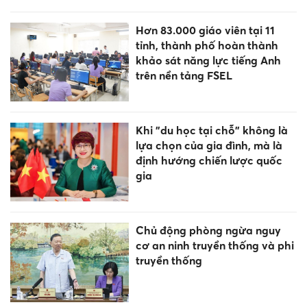
Sắp xếp cơ sở giáo dục: Tối ưu
hóa các nguồn lực đầu tư
Gia Lai giảm 568 trường sau
sắp xếp, bảo lưu phụ cấp cho
cán bộ quản lý
Top 3 con giáp phát tài, đếm
tiền mỏi tay trong tháng 7 Âm