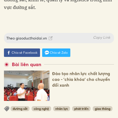
vực đường sắt.
Copy Link
Theo
giaoducthoidai.vn
Chia sẻ Facebook
Chia sẻ Zalo
Bài liên quan
Đào tạo nhân lực chất lượng
cao - 'chìa khóa' cho chuyển
đổi xanh
đường sắt
công nghệ
nhân lực
phát triển
giao thông