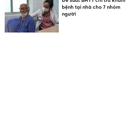
Đề xuất BHYT chi trả khám
bệnh tại nhà cho 7 nhóm
người
Nâng tầm Sâm Ngọc Linh
thành ngành kinh tế sinh học
giá trị cao
Chương trình 'Vui đến trường'
lan tỏa yêu thương trong học
sinh vùng dân tộc
Giúp học sinh lớp 10 chọn