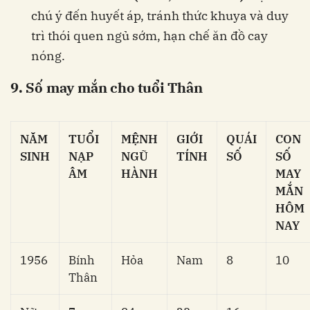
chú ý đến huyết áp, tránh thức khuya và duy
trì thói quen ngủ sớm, hạn chế ăn đồ cay
nóng.
9. Số may mắn cho tuổi Thân
NĂM
TUỔI
MỆNH
GIỚI
QUÁI
CON
SINH
NẠP
NGŨ
TÍNH
SỐ
SỐ
ÂM
HÀNH
MAY
MẮN
HÔM
NAY
1956
Bính
Hỏa
Nam
8
10
Thân