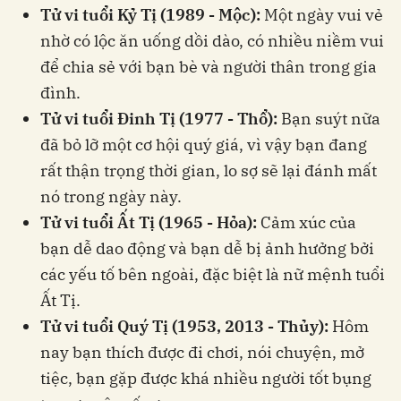
Tử vi tuổi Kỷ Tị (1989 - Mộc):
Một ngày vui vẻ
nhờ có lộc ăn uống dồi dào, có nhiều niềm vui
để chia sẻ với bạn bè và người thân trong gia
đình.
Tử vi tuổi Đinh Tị (1977 - Thổ):
Bạn suýt nữa
đã bỏ lỡ một cơ hội quý giá, vì vậy bạn đang
rất thận trọng thời gian, lo sợ sẽ lại đánh mất
nó trong ngày này.
Tử vi tuổi Ất Tị (1965 - Hỏa):
Cảm xúc của
bạn dễ dao động và bạn dễ bị ảnh hưởng bởi
các yếu tố bên ngoài, đặc biệt là nữ mệnh tuổi
Ất Tị.
Tử vi tuổi Quý Tị (1953, 2013 - Thủy):
Hôm
nay bạn thích được đi chơi, nói chuyện, mở
tiệc, bạn gặp được khá nhiều người tốt bụng