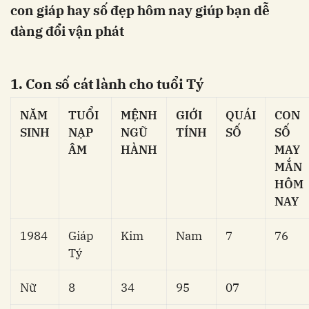
con giáp hay số đẹp hôm nay giúp bạn dễ
dàng đổi vận phát
1. Con số cát lành cho tuổi Tý
NĂM
TUỔI
MỆNH
GIỚI
QUÁI
CON
SINH
NẠP
NGŨ
TÍNH
SỐ
SỐ
ÂM
HÀNH
MAY
MẮN
HÔM
NAY
1984
Giáp
Kim
Nam
7
76
Tý
Nữ
8
34
95
07