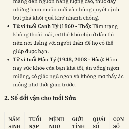
mang đến nguồn năng lượng cao, thúc đẩy
những ham muốn mới và những quyết định
bứt phá khỏi quá khứ nhanh chóng.
Tử vi tuổi Canh Tý (1960 - Thổ):
Tâm trạng
không thoải mái, cơ thể khó chịu ở đâu thì
nên nói thẳng với người thân để họ có thể
giúp được bạn.
Tử vi tuổi Mậu Tý (1948, 2008 - Hỏa):
Hôm
nay sức khỏe của bạn khá tốt, ăn uống ngon
miệng, có giấc ngủ ngon và không mơ thấy ác
mộng như thời gian trước.
2. Số đổi vận cho tuổi Sửu
NĂM
TUỔI
MỆNH
GIỚI
QUÁI
CON
SINH
NẠP
NGŨ
TÍNH
SỐ
SỐ