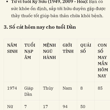
Tử vi tuổi Kỷ Sửu (1949, 2009 - Hỏa):
Bạn có
sức khỏe ổn định, sắp tới hữu duyên gặp được
thầy thuốc tốt giúp bản thân chữa khỏi bệnh.
3. Số cát hôm nay cho tuổi Dần
NĂM
TUỔI
MỆNH
GIỚI
QUÁI
CON
SINH
NẠP
NGŨ
TÍNH
SỐ
SỐ
ÂM
HÀNH
MAY
MẮN
HÔM
NAY
1974
Giáp
Thủy
Nam
8
85
Dần
Nữ
7
17
94
50