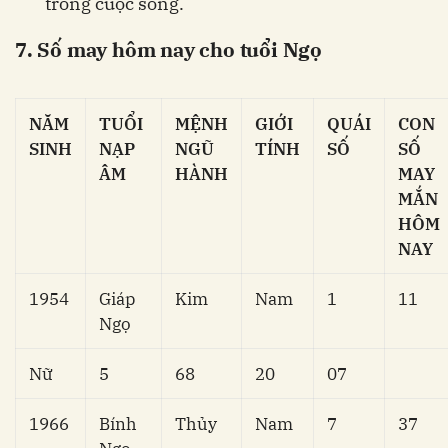
trong cuộc sống.
7. Số may hôm nay cho tuổi Ngọ
NĂM
TUỔI
MỆNH
GIỚI
QUÁI
CON
SINH
NẠP
NGŨ
TÍNH
SỐ
SỐ
ÂM
HÀNH
MAY
MẮN
HÔM
NAY
1954
Giáp
Kim
Nam
1
11
Ngọ
Nữ
5
68
20
07
1966
Bính
Thủy
Nam
7
37