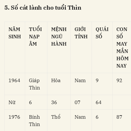
5. Số cát lành cho tuổi Thìn
NĂM
TUỔI
MỆNH
GIỚI
QUÁI
CON
SINH
NẠP
NGŨ
TÍNH
SỐ
SỐ
ÂM
HÀNH
MAY
MẮN
HÔM
NAY
1964
Giáp
Hỏa
Nam
9
92
Thìn
Nữ
6
36
07
64
1976
Bính
Thổ
Nam
6
87
Thìn