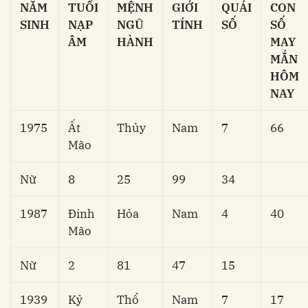
NĂM
TUỔI
MỆNH
GIỚI
QUÁI
CON
SINH
NẠP
NGŨ
TÍNH
SỐ
SỐ
ÂM
HÀNH
MAY
MẮN
HÔM
NAY
1975
Ất
Thủy
Nam
7
66
Mão
Nữ
8
25
99
34
1987
Đinh
Hỏa
Nam
4
40
Mão
Nữ
2
81
47
15
1939
Kỷ
Thổ
Nam
7
17