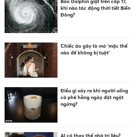
Bão Dolphin giật trên cấp 17,
khi nào tác động thời tiết Biển
Đông?
Chiếc áo gây tò mò 'mặc thế
nào để không bị tuột'
Điều gì xảy ra khi người uống
cà phê hằng ngày đột ngột
ngừng?
AI có thay thế nhà trị liệu?