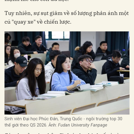
Tuy nhiên, sự sụt giảm về số lượng phản ánh một
cú "quay xe" về chiến lược.
Sinh viên Đại học Phúc Đán, Trung Quốc - ngôi trường top 30
thế giới theo QS 2026. Ảnh:
Fudan University Fanpage