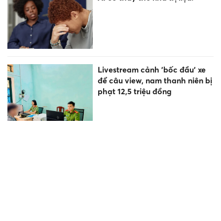
Livestream cảnh 'bốc đầu' xe
để câu view, nam thanh niên bị
phạt 12,5 triệu đồng
Miền Bắc mưa suốt tuần tới
Quốc hội xem xét công tác