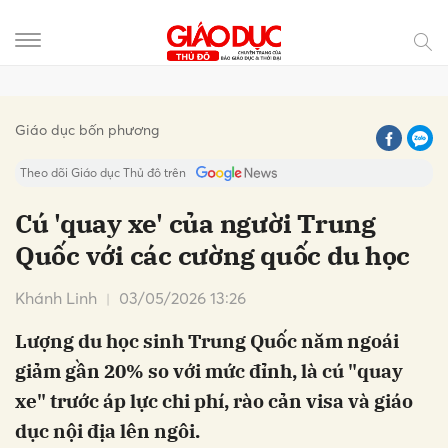
Gửi bình luận
Giáo dục bốn phương
Theo dõi Giáo dục Thủ đô trên
Cú 'quay xe' của người Trung
Quốc với các cường quốc du học
Khánh Linh
03/05/2026 13:26
Lượng du học sinh Trung Quốc năm ngoái
giảm gần 20% so với mức đỉnh, là cú "quay
Hủy
Gửi
xe" trước áp lực chi phí, rào cản visa và giáo
dục nội địa lên ngôi.