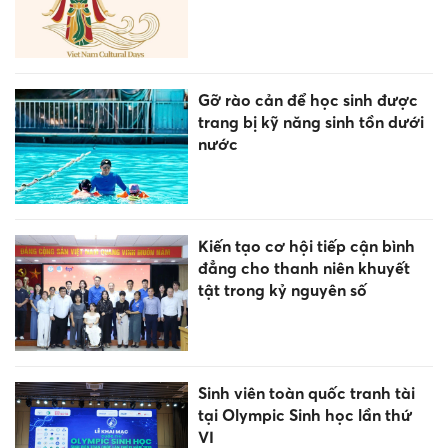
Công chức không được bổ
nhiệm làm lãnh đạo, quản lý
trong 6 trường hợp
'Quái kiệt AI' người Việt rời
Google, mở startup
Quảng Ninh, Bắc Ninh đủ điều
kiện lên thành phố