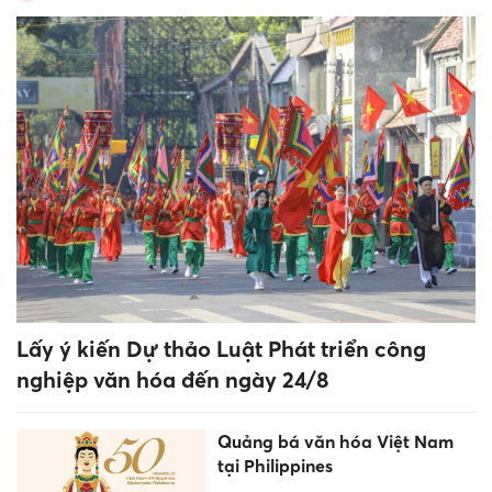
Cháy lớn chợ Biên Hòa, nhiều
ki-ốt bị thiêu rụi
Nên chọn mẫu đồng hồ thông
minh trẻ em dưới 2 triệu nào
tốt nhất cho bé?
Video dọc chiếm sóng, người
dùng mắc kẹt giữa tốc độ và
nội dung chiều sâu