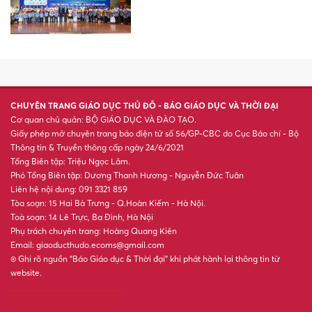
Người phụ nữ Thanh Hóa biến
củ 'chống đói' thành đặc sản
vùng cao
Hà Nội: Siết chặt hoạt động
bến bãi ven sông Cầu
Cận cảnh nơi Hà Nội sắp mở
phố đi bộ thông minh kết hợp
không gian văn hóa