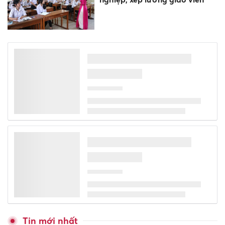
Vì sao chung cư tiếp tục là
"điểm đến" hàng đầu của
người mua?
Đánh giá đúng năng lực giáo
viên, nền tảng đưa tiếng Anh
thành ngôn ngữ thứ hai
Thuận lợi nhất ngày 6/8/2026
- 4 con giáp được thần Tài tạo
điều kiện, đánh đâu thắng đó!