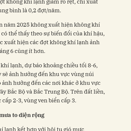
t không khí lạnh giảm rõ rệt, chỉ xuất
rung bình là 0,2 đợt/năm.
n năm 2025 không xuất hiện không khí
 có thể thấy theo sự biến đổi của khí hậu,
iệc xuất hiện các đợt không khí lạnh ảnh
áng 6 cũng ít hơn.
khí lạnh, dự báo khoảng chiều tối 8-6,
y sẽ ảnh hưởng đến khu vực vùng núi
ó ảnh hưởng đến các nơi khác ở khu vực
ây Bắc Bộ và Bắc Trung Bộ. Trên đất liền,
cấp 2-3, vùng ven biển cấp 3.
mưa to diện rộng
 lạnh kết hợp với hội tụ gió mực