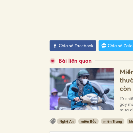
Chia sẻ Facebook
Chia sẻ Zalo
Bài liên quan
Miền
thườ
còn 
Từ chi
gây mư
mưa đá
Nghệ An
miền Bắc
miền Trung
kh