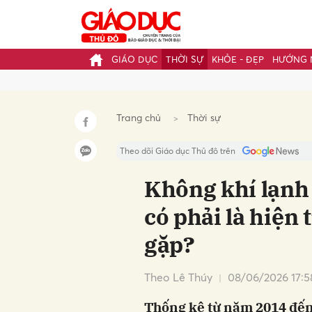
GIÁO DỤC
THỜI SỰ
KHỎE - ĐẸP
HƯỚNG 
Gửi 
Trang chủ
Thời sự
Theo dõi Giáo dục Thủ đô trên
Không khí lạnh 
có phải là hiện
gặp?
Theo Lê Thúy
08/06/2026 17:5
Thống kê từ năm 2014 đến