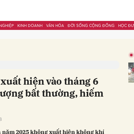
NGHIỆP
KINH DOANH
VĂN HÓA
ĐỜI SỐNG CỘNG ĐỒNG
HỌC Đ
bình luận
xuất hiện vào tháng 6
 tượng bất thường, hiếm
Hủy
G
8
 năm 2025 không xuất hiện không khí