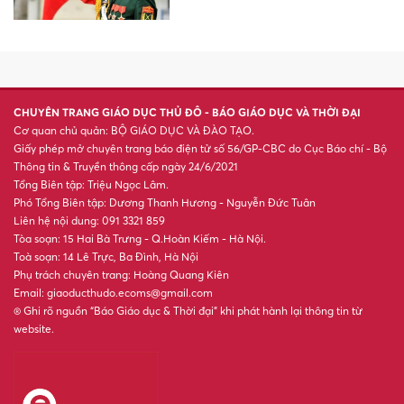
Trường Đại học CMC công bố
điểm chuẩn năm 2026
Điểm chuẩn trúng tuyển vào
Trường Đại học Việt Nhật
thấp nhất là 20
CẬP NHẬT ĐIỂM CHUẨN ĐẠI
HỌC 2026: Nhiều trường bắt
đầu công bố điểm chuẩn