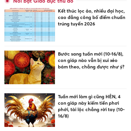
Nổi bật Giáo dục thủ đô
Kết thúc lọc ảo, nhiều đại học,
cao đẳng công bố điểm chuẩn
trúng tuyển 2026
Bước sang tuần mới (10-16/8),
con giáp nào vẫn bị xui xẻo
bám theo, chẳng được như ý?
Tuần mới làm gì cũng HÊN, 4
con giáp này kiếm tiền phơi
phới, tài lộc chẳng rời tay (10-
16/8)