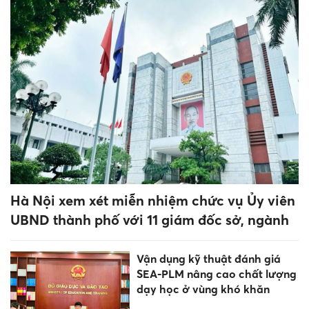
Học viện Nông nghiệp Việt
Nam lấy điểm chuẩn cao nhất
24,41
Học viện Phụ nữ Việt Nam
công bố điểm trúng tuyển đại
học chính quy năm 2026
Kết thúc lọc ảo, nhiều đại học,
cao đẳng công bố điểm chuẩn
trúng tuyển 2026