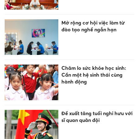
Điểm chuẩn Đại học Xây dựng
Hà Nội tăng, cao nhất 28 điểm
Giáo dục trước thềm năm học
mới: Tái cấu trúc mạng lưới,
đổi mới tư duy quản trị
Đắk Lắk đào tạo nhân lực từ
yêu cầu thực tiễn