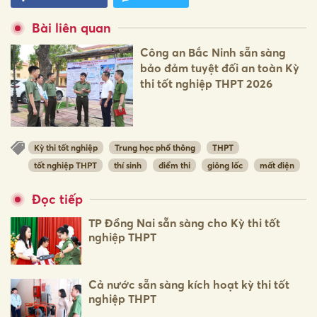
Bài liên quan
Công an Bắc Ninh sẵn sàng
bảo đảm tuyệt đối an toàn Kỳ
thi tốt nghiệp THPT 2026
Kỳ thi tốt nghiệp
Trung học phổ thông
THPT
tốt nghiệp THPT
thí sinh
điểm thi
giông lốc
mất điện
Đọc tiếp
TP Đồng Nai sẵn sàng cho Kỳ thi tốt
nghiệp THPT
Cả nước sẵn sàng kích hoạt kỳ thi tốt
nghiệp THPT