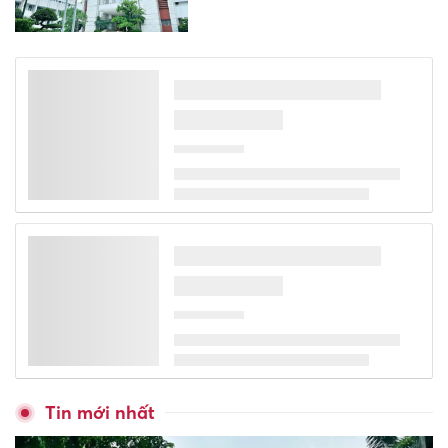
Trường Đại học Ngoại thương
công bố điểm chuẩn 25-29,7
Điểm chuẩn Đại học Bách
khoa Hà Nội cao nhất là 29,54
Trường Đại học Thương mại
công bố điểm chuẩn trúng
tuyển năm 2026