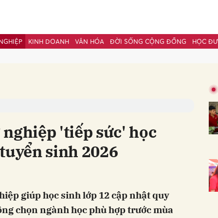
NGHIỆP
KINH DOANH
VĂN HÓA
ĐỜI SỐNG CỘNG ĐỒNG
HỌC Đ
bình luận
nghiệp 'tiếp sức' học
 tuyển sinh 2026
Hủy
G
hiệp giúp học sinh lớp 12 cập nhật quy
động chọn ngành học phù hợp trước mùa