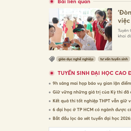
Bài liên quan
'Đòn
việc
Tuyên 
khai đ
giáo dục nghề nghiệp
tư vấn tuyển sinh
TUYỂN SINH ĐẠI HỌC CAO 
9h sáng mai họp báo vụ gian lận điể
Giữ vững những giá trị của Kỳ thi đ
Kết quả thi tốt nghiệp THPT vẫn giữ v
6 đại học ở TP HCM có ngành được cấ
Bắt đầu lọc ảo xét tuyển đại học 202