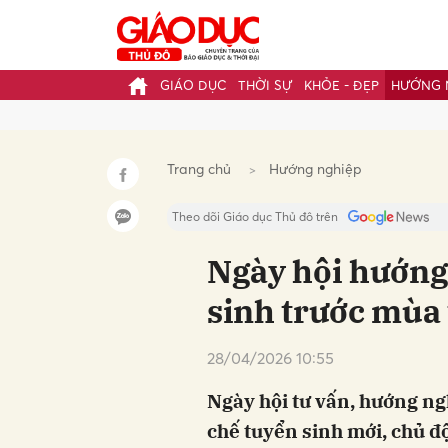
GIÁO DỤC
THỜI SỰ
KHỎE - ĐẸP
HƯỚNG 
Gửi 
Trang chủ
Hướng nghiệp
Theo dõi Giáo dục Thủ đô trên
Ngày hội hướng 
sinh trước mùa
28/04/2026 10:55
Ngày hội tư vấn, hướng ng
chế tuyển sinh mới, chủ 