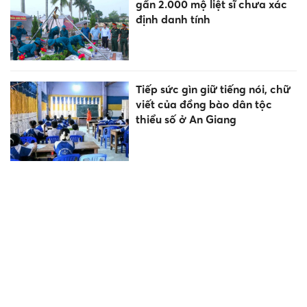
gần 2.000 mộ liệt sĩ chưa xác
định danh tính
Tiếp sức gìn giữ tiếng nói, chữ
viết của đồng bào dân tộc
thiểu số ở An Giang
Đào tạo nghề mở lối thoát
nghèo cho thanh niên vùng
cao Lai Châu
Vietlott 8/8 - Xổ số Power 6/55
- Kết quả xổ số Vietlott hôm