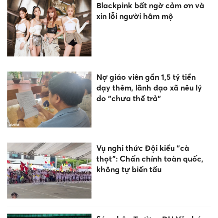
Blackpink bất ngờ cảm ơn và
xin lỗi người hâm mộ
Nợ giáo viên gần 1,5 tỷ tiền
dạy thêm, lãnh đạo xã nêu lý
do "chưa thể trả"
Vụ nghi thức Đội kiểu "cà
thọt": Chấn chỉnh toàn quốc,
không tự biến tấu