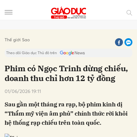
Gửi bình luận
Thế giới Sao
Theo dõi Giáo dục Thủ đô trên
Phim có Ngọc Trinh dừng chiếu,
doanh thu chỉ hơn 12 tỷ đồng
01/06/2026 19:11
Sau gần một tháng ra rạp, bộ phim kinh dị
“Thẩm mỹ viện âm phủ” chính thức rời khỏi
Hủy
Gửi
hệ thống rạp chiếu trên toàn quốc.