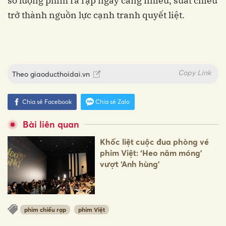
số lượng phim ra rạp ngày càng nhiều, suất chiếu
trở thành nguồn lực cạnh tranh quyết liệt.
Copy Link
Theo
giaoducthoidai.vn
Chia sẻ Facebook
Chia sẻ Zalo
Bài liên quan
Khốc liệt cuộc đua phòng vé
phim Việt: ‘Heo năm móng’
vượt ‘Anh hùng'
phim chiếu rạp
phim Việt