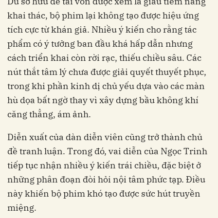
Dù sở hữu đề tài vốn được xem là giàu tiềm năng
khai thác, bộ phim lại không tạo được hiệu ứng
tích cực từ khán giả. Nhiều ý kiến cho rằng tác
phẩm có ý tưởng ban đầu khá hấp dẫn nhưng
cách triển khai còn rời rạc, thiếu chiều sâu. Các
nút thắt tâm lý chưa được giải quyết thuyết phục,
trong khi phần kinh dị chủ yếu dựa vào các màn
hù dọa bất ngờ thay vì xây dựng bầu không khí
căng thẳng, ám ảnh.
Diễn xuất của dàn diễn viên cũng trở thành chủ
đề tranh luận. Trong đó, vai diễn của Ngọc Trinh
tiếp tục nhận nhiều ý kiến trái chiều, đặc biệt ở
những phân đoạn đòi hỏi nội tâm phức tạp. Điều
này khiến bộ phim khó tạo được sức hút truyền
miệng.