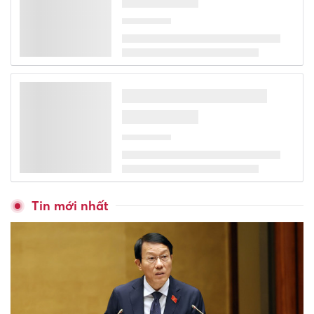
Ngoại thương mở 4 trường,
trên đường lên 'đại học'
Hanoi Metro lãi kỷ lục nửa đầu
năm
Hơn 50 giáo viên bỏ dạy vì
'lương không đủ sống' quay lại
trường