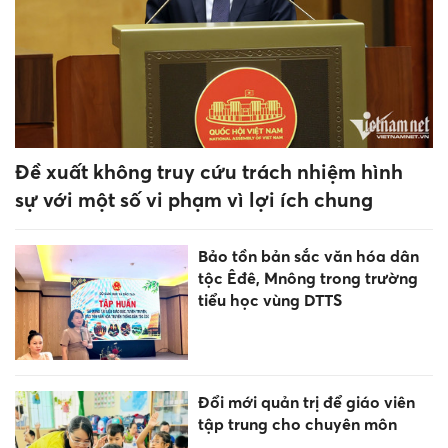
Đại học vẫn xét điểm thi tốt
nghiệp vì chưa có 'lựa chọn
tốt hơn'
Mốc thời gian và đối tượng
tuyển sinh các trường nội trú
biên giới Đắk Lắk
[Infographic] Chiến dịch 500
ngày đêm: Hơn 1.500 hài cốt
liệt sĩ được tìm kiếm, quy tập