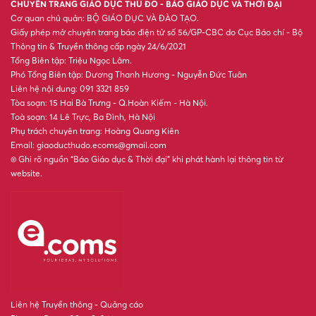
Rõ quyền, rõ trách nhiệm để
chấm dứt áp lực quỹ lớp, quỹ
trường
Hiệu trưởng, hiệu phó dôi dư
do sắp xếp trường có được
nghỉ hưu trước tuổi?
Khởi tố Hiệu trưởng, Giám
đốc, Phó Giám đốc, nguyên Kế
toán trưởng lợi dụng chức vụ,
quyền hạn trong khi thi hành