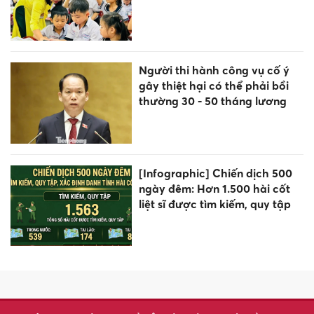
Quyết sách 'vàng' cứu vãn
nghệ thuật truyền thống Cố
đô Huế
Tiêu chuẩn bố trí hiệu trưởng
trường học sau sắp xếp ở Phú
Thọ
Bắt giang hồ mạng 'Khánh
Sky'