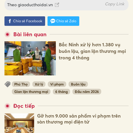
Copy Link
Theo
giaoducthoidai.vn
Chia sẻ Facebook
Chia sẻ Zalo
Bài liên quan
Bắc Ninh xử lý hơn 1.380 vụ
buôn lậu, gian lận thương mại
trong 4 tháng
Phú Thọ
Xử lý
Vi phạm
Buôn lậu
Gian lận thương mại
6 tháng
Đầu năm 2026
Đọc tiếp
Gỡ hơn 9.000 sản phẩm vi phạm trên
sàn thương mại điện tử