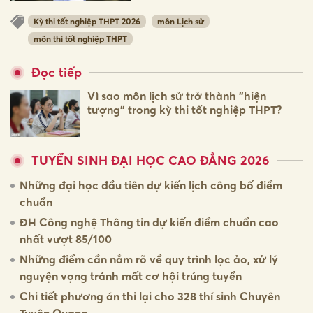
Kỳ thi tốt nghiệp THPT 2026
môn Lịch sử
môn thi tốt nghiệp THPT
Đọc tiếp
Vì sao môn lịch sử trở thành "hiện
tượng" trong kỳ thi tốt nghiệp THPT?
TUYỂN SINH ĐẠI HỌC CAO ĐẲNG 2026
Những đại học đầu tiên dự kiến lịch công bố điểm
chuẩn
ĐH Công nghệ Thông tin dự kiến điểm chuẩn cao
nhất vượt 85/100
Những điểm cần nắm rõ về quy trình lọc ảo, xử lý
nguyện vọng tránh mất cơ hội trúng tuyển
Chi tiết phương án thi lại cho 328 thí sinh Chuyên
Tuyên Quang