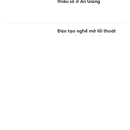
thiểu số ở An Giang
Đào tạo nghề mở lối thoát
nghèo cho thanh niên vùng
cao Lai Châu
Vietlott 8/8 - Xổ số Power 6/55
- Kết quả xổ số Vietlott hôm
nay 8/8/2026
Thông báo mới nhất về lịch
nghỉ lễ Quốc khánh năm 2026