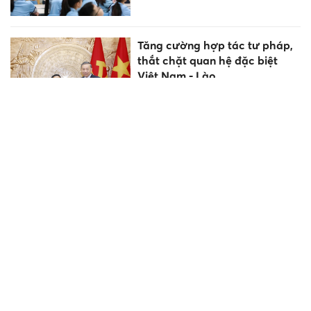
Tăng cường hợp tác tư pháp,
thắt chặt quan hệ đặc biệt
Việt Nam - Lào
Bộ KH&CN tăng cường kiểm
soát chất lượng xăng sinh học
E10
TP Hồ Chí Minh tăng cường
bảo mật đề thi tốt nghiệp
THPT năm 2026