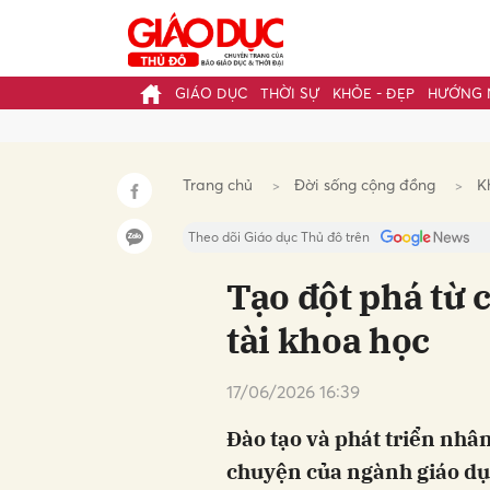
GIÁO DỤC
THỜI SỰ
KHỎE - ĐẸP
HƯỚNG 
Gửi 
Trang chủ
Đời sống cộng đồng
K
Theo dõi Giáo dục Thủ đô trên
Tạo đột phá từ 
tài khoa học
17/06/2026 16:39
Đào tạo và phát triển nhân
chuyện của ngành giáo dục