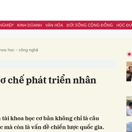
NGHIỆP
KINH DOANH
VĂN HÓA
ĐỜI SỐNG CỘNG ĐỒNG
HỌC Đ
bình luận
hoa học - công nghệ
cơ chế phát triển nhân
Hủy
G
 tài khoa học cơ bản không chỉ là câu
 mà còn là vấn đề chiến lược quốc gia.