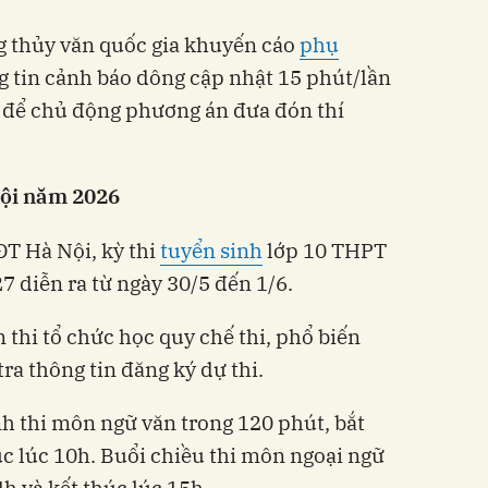
g thủy văn quốc gia khuyến cáo
phụ
g tin cảnh báo dông cập nhật 15 phút/lần
n để chủ động phương án đưa đón thí
 Nội năm 2026
T Hà Nội, kỳ thi
tuyển sinh
lớp 10 THPT
 diễn ra từ ngày 30/5 đến 1/6.
 thi tổ chức học quy chế thi, phổ biến
 tra thông tin đăng ký dự thi.
nh thi môn ngữ văn trong 120 phút, bắt
úc lúc 10h. Buổi chiều thi môn ngoại ngữ
4h và kết thúc lúc 15h.