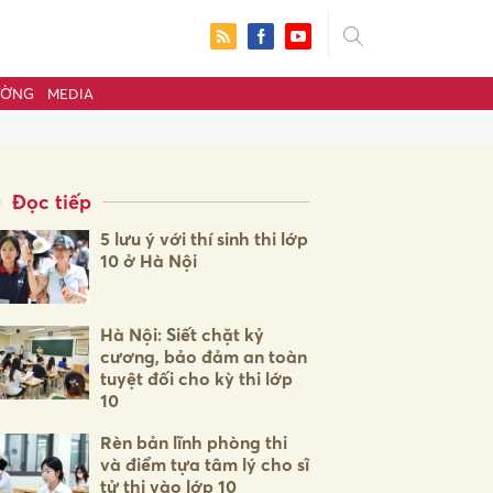
ƯỜNG
MEDIA
Đọc tiếp
5 lưu ý với thí sinh thi lớp
10 ở Hà Nội
Hà Nội: Siết chặt kỷ
cương, bảo đảm an toàn
tuyệt đối cho kỳ thi lớp
10
ửi
Rèn bản lĩnh phòng thi
và điểm tựa tâm lý cho sĩ
tử thi vào lớp 10