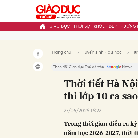
GIÁO DỤC
THỜI SỰ
KHỎE - ĐẸP
HƯỚNG 
Gửi 
Trang chủ
Tuyển sinh - du học
Tu
Theo dõi Giáo dục Thủ đô trên
Thời tiết Hà Nộ
thi lớp 10 ra sa
27/05/2026 16:22
Trong thời gian diễn ra kỳ
năm học 2026-2027, thời ti