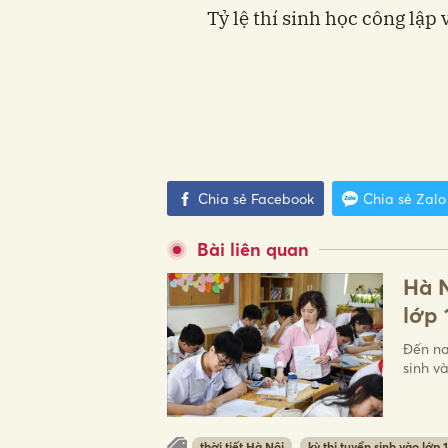
Tỷ lệ thí sinh học công lập
Chia sẻ Facebook
Chia sẻ Zalo
Bài liên quan
Hà N
lớp 
Đến na
sinh và
thời tiết Hà Nội
kỳ thi tuyển sinh vào lớp 