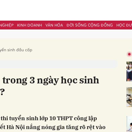
NGHIỆP
KINH DOANH
VĂN HÓA
ĐỜI SỐNG CỘNG ĐỒNG
HỌC Đ
bình luận
yển sinh đầu cấp
i trong 3 ngày học sinh
o?
Hủy
G
 thi tuyển sinh lớp 10 THPT công lập
ết Hà Nội nắng nóng gia tăng rõ rệt vào