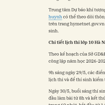
Trung tâm Dự báo khí tượn
huynh
có thể theo dõi thôn
trên trang hymetnet.gov.v
sinh.
Chi tiết lịch thi lớp 10 Hà
Theo kế hoạch của Sở GD&Đ
công lập năm học 2026-2027
9h sáng ngày 29/5, các điểm
lịch thi và để thí sinh kiểm
Ngày 30/5, buổi sáng thí si
đầu làm bài từ 8h và kết th
trong 60 phút, bắt đầu từ 1